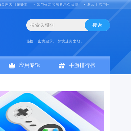
动金库大门在哪里
光与夜之恋黑卷怎么获得
燕云十六声问诊怎么弄
搜索
热搜：
密境启示、
梦境迷失之地、
应用专辑
手游排行榜