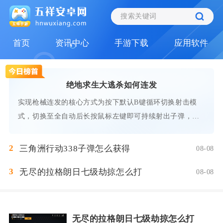
首页
资讯中心
手游下载
应用软件
绝地求生大逃杀如何连发
实现枪械连发的核心方式为按下默认B键循环切换射击模
式，切换至全自动后长按鼠标左键即可持续射出子弹，部
分枪
2
三角洲行动338子弹怎么获得
08-08
3
无尽的拉格朗日七级劫掠怎么打
08-08
无尽的拉格朗日七级劫掠怎么打