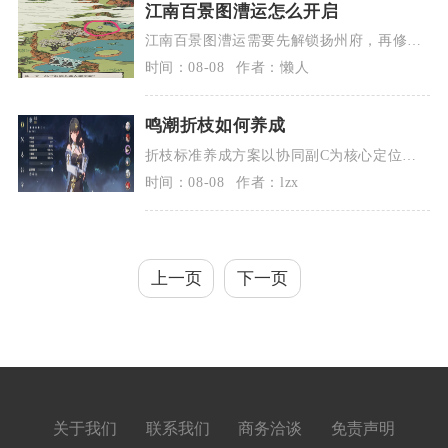
江南百景图漕运怎么开启
江南百景图漕运需要先解锁扬州府，再修复
扬州府城内的漕运码头废墟即可正式开启漕
时间：08-08
作者：懒人
运玩...
鸣潮折枝如何养成
折枝标准养成方案以协同副C为核心定位，
声骸首选轻云出月五件套，武器优先五星专
时间：08-08
作者：lzx
武琼...
上一页
下一页
关于我们
联系我们
商务洽谈
免责声明