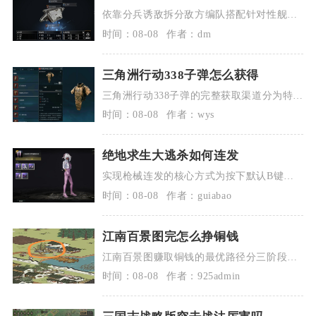
依靠分兵诱敌拆分敌方编队搭配针对性舰船
编组，就能压低战损稳定通关七级劫掠，成
时间：08-08
作者：dm
熟配...
三角洲行动338子弹怎么获得
三角洲行动338子弹的完整获取渠道分为特勤
处工作台自主制造、对局物资拾取、交易
时间：08-08
作者：wys
行...
绝地求生大逃杀如何连发
实现枪械连发的核心方式为按下默认B键循
环切换射击模式，切换至全自动后长按鼠标
时间：08-08
作者：guiabao
左键...
江南百景图完怎么挣铜钱
江南百景图赚取铜钱的最优路径分三阶段布
局，前期依靠雕像加成水井高频短线刷钱，
时间：08-08
作者：925admin
中期...