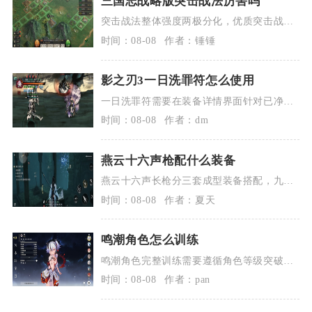
三国志战略版突击战法厉害吗
突击战法整体强度两极分化，优质突击战法
拥有极高的爆发上限，是菜刀突击队的核心
时间：08-08
作者：锤锤
输出...
影之刃3一日洗罪符怎么使用
一日洗罪符需要在装备详情界面针对已净化
完成的罪业装备使用，消耗后24小时内屏蔽
时间：08-08
作者：dm
装...
燕云十六声枪配什么装备
燕云十六声长枪分三套成型装备搭配，九曲
惊神枪单刷竞速用飞隼四件配御无缺四件，
时间：08-08
作者：夏天
无名...
鸣潮角色怎么训练
鸣潮角色完整训练需要遵循角色等级突破、
武器养成、技能定向加点、声骸筛选强化、
时间：08-08
作者：pan
实战...