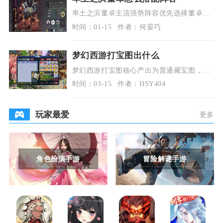
率土之滨董卓主流强势阵容优先选择董卓
+张奂+群貂蝉的群肉控体系，其次是董卓
时间：01-15
作者：何晏巧
+华雄+李儒的群
梦幻西游打宝图出什么
梦幻西游打宝图核心产出为普通藏宝图，配
套有少量银两、贼王任务奖励，挖宝阶段可
时间：03-15
作者：HSY404
开出环装、制造
玩家最爱
更多
角色扮演手游
冒险解谜手游