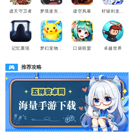
虚天守卫者
梦境迷失之
虚空风暴
轩辕剑龙舞
地
云山
记忆重现
梦幻宠物联
口袋联盟
卓越世界
盟
推荐攻略