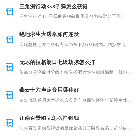
三角洲行动338子弹怎么获得
三角洲行动338子弹的完整获取渠道分为特勤处工作台自
主制造、
绝地求生大逃杀如何连发
实现枪械连发的核心方式为按下默认B键循环切换射击模
式，切换至
无尽的拉格朗日七级劫掠怎么打
依靠分兵诱敌拆分敌方编队搭配针对性舰船编组，就能压
低战损稳定
燕云十六声定音用哪种好
输出流派通用定音标准方案为左侧四件装备全部锁定外功
穿透，次选
江南百景图完怎么挣铜钱
江南百景图赚取铜钱的最优路径分三阶段布局，前期依靠
雕像加成水