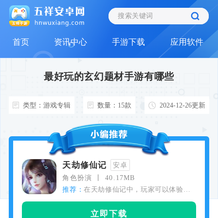
首页
资讯中心
手游下载
应用软件
最好玩的玄幻题材手游有哪些
类型：游戏专辑
数量：15款
2024-12-26更新
天劫修仙记
安卓
角色扮演
40.17MB
推荐：
在天劫修仙记中，玩家可以体验到
丰富的修行体验，包括但不限于搜
集各类天材地宝、炼化仙器、学习
立即下载
仙术、参与门派战争等。特色的天