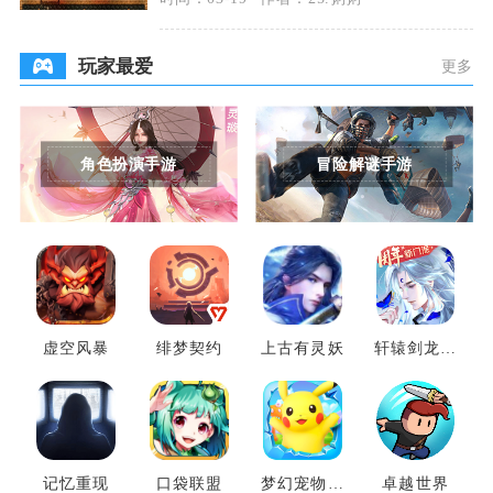
玩家最爱
更多
角色扮演手游
冒险解谜手游
虚空风暴
绯梦契约
上古有灵妖
轩辕剑龙舞
云山
记忆重现
口袋联盟
梦幻宠物联
卓越世界