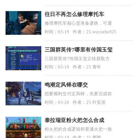
往日不再怎么修理摩托车
修理摩托车核心是准备废铁，可通
时间：03-19
作者：25.wuyuzhu925
三国群英传7哪里有传国玉玺
三国群英传7传国玉玺正统获取方
时间：03-19
作者：25.青年
鸣潮定风铎在哪交
想要顺利交付定风铎，先要完成前
时间：03-20
作者：25.叶安庆
泰拉瑞亚粉火把怎么合成
粉火把的合成逻辑和普通火把一致
时间：03-19
作者：25.粥粥