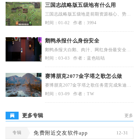
三国志战略版五级地有什么用
三国志战略版五级地是前期资源核心、势力
值主要来源与低损练兵场，更是平民玩家中
时间：01-02
作者：3994
后期发育的核心
鹅鸭杀报什么身份安全
鹅鸭杀报大白鹅、肉汁、网红身份最安全，
鸭子伪装优先选大白鹅、肉汁，中立伪装优
时间：03-03
作者：蓝色咕咕
先选大白鹅。
赛博朋克2077金字塔之歌怎么做
赛博朋克2077金字塔之歌任务需完成朱迪前
置支线“千人千面”并达成特定结局，随后触
时间：03-09
作者：TW
发邀约，
更多专辑
更多
专辑
免费附近交友软件app
12-31