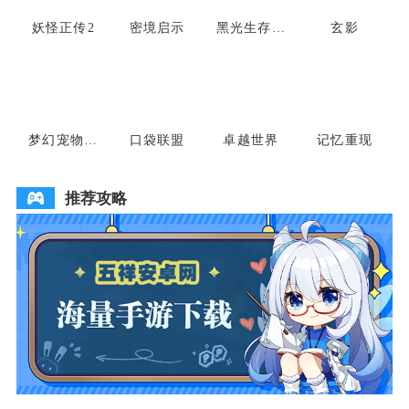
妖怪正传2
密境启示
黑光生存进
玄影
化
梦幻宠物联
口袋联盟
卓越世界
记忆重现
盟
推荐攻略