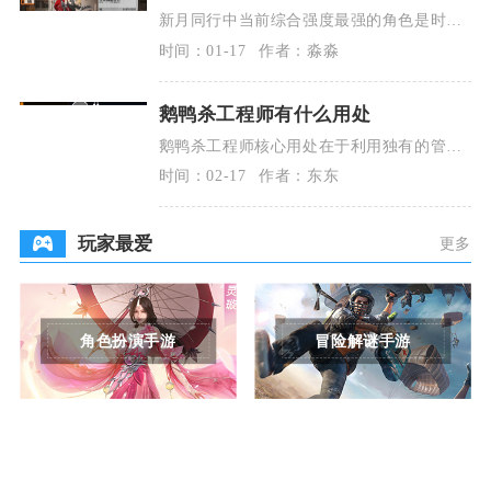
新月同行中当前综合强度最强的角色是时
曦，其次是龙井与叙非，三者构成T0级核心
时间：01-17
作者：淼淼
输出梯队，适配
鹅鸭杀工程师有什么用处
鹅鸭杀工程师核心用处在于利用独有的管道
穿梭能力快速控场、侦查局势、规避风险并
时间：02-17
作者：东东
完成关键任务，
玩家最爱
更多
角色扮演手游
冒险解谜手游