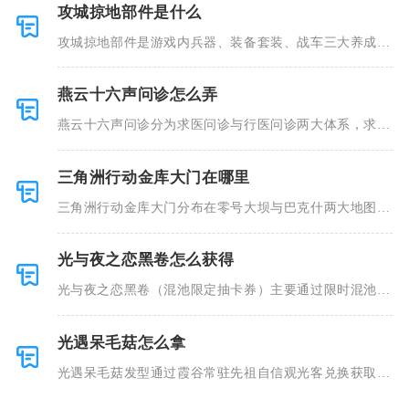
攻城掠地部件是什么
攻城掠地部件是游戏内兵器、装备套装、战车三大养成体
系的基础组
燕云十六声问诊怎么弄
燕云十六声问诊分为求医问诊与行医问诊两大体系，求医
是角色出现
三角洲行动金库大门在哪里
三角洲行动金库大门分布在零号大坝与巴克什两大地图，
零号大坝金
光与夜之恋黑卷怎么获得
光与夜之恋黑卷（混池限定抽卡券）主要通过限时混池活
动任务、活
光遇呆毛菇怎么拿
光遇呆毛菇发型通过霞谷常驻先祖自信观光客兑换获取，
集齐先祖全