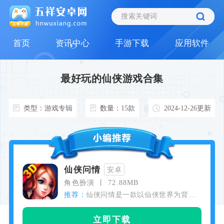
首页
资讯中心
手游下载
应用软件
最好玩的仙侠游戏合集
类型：游戏专辑
数量：15款
2024-12-26更新
仙侠问情
安卓
角色扮演
72.88MB
推荐：
仙侠问情是一款以仙侠世界为背景
的角色扮演类移动游戏，游戏采用
顶级引擎打造，具有精美的画风、
立即下载
宏大的世界观和丰富多样的游戏内