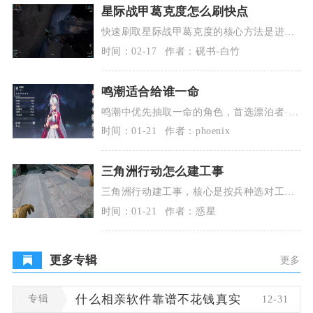
星际战甲葛克度怎么刷快点
快速刷取星际战甲葛克度的核心方法是进入
地球夜灵平野，接取高等级赏金任务，集中
时间：02-17
作者：砚书-白竹
清理Grine
鸣潮适合给谁一命
鸣潮中优先抽取一命的角色，首选漂泊者·
暗、吟霖、折枝三位角色，这三位角色的一
时间：01-21
作者：phoenix
命机制能实现质
三角洲行动怎么建工事
三角洲行动建工事，核心是按兵种选对工具
与点位，优先用沙袋掩体控要道，工程兵补
时间：01-21
作者：惑星
路障与机枪，再
更多专辑
更多
专辑
什么相亲软件靠谱不花钱真实
12-31