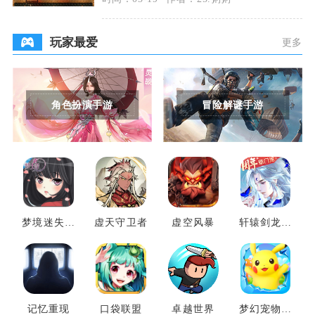
玩家最爱
更多
角色扮演手游
冒险解谜手游
梦境迷失之
虚天守卫者
虚空风暴
轩辕剑龙舞
地
云山
记忆重现
口袋联盟
卓越世界
梦幻宠物联