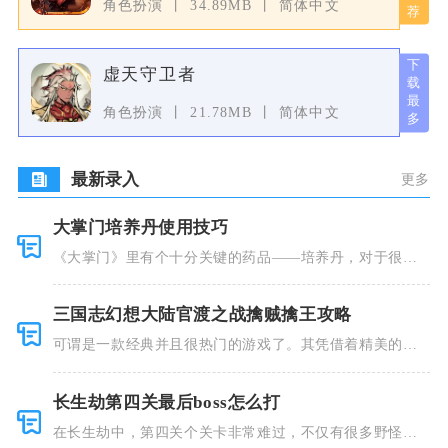
角色扮演
34.89MB
简体中文
虚天守卫者
角色扮演
21.78MB
简体中文
最新录入
更多
大掌门培养丹使用技巧
《大掌门》里有个十分关键的药品——培养丹，对于很多
人来说这个
三国志幻想大陆官渡之战擒贼擒王攻略
可谓是一款经典并且很热门的游戏了。其凭借着精美的画
风和多种多
长生劫第四关最后boss怎么打
在长生劫中，第四关个关卡非常难过，不仅有很多野怪，