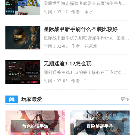
宝藏世界海盗探险者武器首选魔法伤害加成
的枪械类武器，核心属性优先级为魔法攻击
时间：03-17
作者：水水
＞暴击率＞暴击
星际战甲新手刷什么圣装比较好
星际战甲新手优先刷狂野犀牛Prime、圣装圣
剑、伏特Prime三套圣装，兼顾生存、输出与
时间：02-06
作者：花露水
泛
无期迷途3-12怎么玩
顺利通关主线3-12的关卡核心在于应对会自
爆的小黑人幻影以及最终的BOSSType-99。
时间：02-05
作者：L
玩家最爱
更多
角色扮演手游
冒险解谜手游