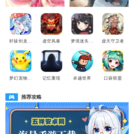
轩辕剑龙舞
虚空风暴
梦境迷失之
虚天守卫者
云山
地
梦幻宠物联
记忆重现
卓越世界
口袋联盟
盟
推荐攻略