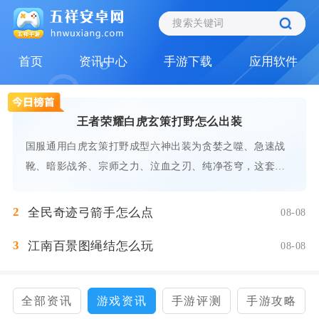
首页
资讯中心
手游下载
应用软件
王者荣耀白虎玄策打野怎么出装
国服通用白虎玄策打野成型六神出装为贪婪之噬、急速战
靴、暗影战斧、宗师之力、泣血之刃、纯净苍穹，这套装
备适
2
全民奇迹弓箭手怎么点
08-08
3
江南百景图绳结怎么玩
08-08
全部资讯
游戏资讯
手游评测
手游攻略