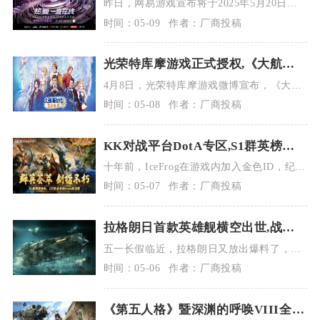
昨日，网易游戏宣布将于2025年5月20日晚
上19:30举办520线上发布会，并...
时间：05-09
作者：厂商投稿
光荣特库摩游戏正式授权,《大航海
时代 Online》国服回归
4月8日，光荣特库摩游戏微博宣布，《大航
海时代 Online》国服由北京锐我科技...
时间：05-08
作者：厂商投稿
KK对战平台DotA专区,S1群英榜福
利加码
十年前，IceFrog在游戏内加入金色ID，纪念
在DotA的历史长河中留下浓墨重...
时间：05-07
作者：厂商投稿
拉格朗日首款英雄舰横空出世,战场
救援王炸登场
五一长假临近，拉格朗日又放出爆料了，兄
弟们速来吃瓜！之前拉格剧情片有过爆料的
时间：05-06
作者：厂商投稿
英雄...
《第五人格》暨深渊的呼唤VIII全球