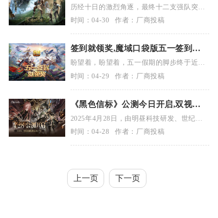
总决赛淘汰赛即将开启
历经十日的激烈角逐，最终十二支强队突破
重围会师杭州，进行全球总决赛淘汰赛！5月
时间：04-30
作者：厂商投稿
1...
签到就领奖,魔域口袋版五一签到活
动
盼望着，盼望着，五一假期的脚步终于近
了！神选者们打算怎么度假？是出门“人从
时间：04-29
作者：厂商投稿
众”，...
《黑色信标》公测今日开启,双视角
无限技能连携ARPG开启新篇章
2025年4月28日，由明昼科技研发、世纪天
成发行的双视角×无限技能连携ARPG...
时间：04-28
作者：厂商投稿
上一页
下一页