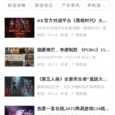
精选攻略
新游动态
产业资讯
单机游戏攻略
KK官方对战平台《黑暗时代》火热
上线,地牢刷宝重温当年经典
KK官方对战平台全新地图《黑暗时代》震撼
登场！在策略与动作交织的暗黑世界中，这
时间：05-16
作者：厂商投稿
款...
隐匿锋芒，奇袭制胜 《PUBG》35.2
版本更新
近日KRAFTON（CEO CH Kim）对
《PUBG: BATTLEGROUN...
时间：05-15
作者：厂商投稿
《第五人格》全新求生者“逃脱大
师”即将到访庄园
破碎的记忆中，引以为傲的技艺将他困在层
层枷锁之中，也许，是时候找回那把钥匙
时间：05-14
作者：厂商投稿
了……...
热爱一直在线,2025网易游戏520线上
发布会即将开启