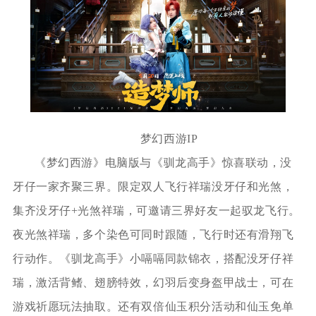
梦幻西游IP
《梦幻西游》电脑版与《驯龙高手》惊喜联动，没
牙仔一家齐聚三界。限定双人飞行祥瑞没牙仔和光煞，
集齐没牙仔+光煞祥瑞，可邀请三界好友一起驭龙飞行。
夜光煞祥瑞，多个染色可同时跟随，飞行时还有滑翔飞
行动作。《驯龙高手》小嗝嗝同款锦衣，搭配没牙仔祥
瑞，激活背鳍、翅膀特效，幻羽后变身盔甲战士，可在
游戏祈愿玩法抽取。还有双倍仙玉积分活动和仙玉免单