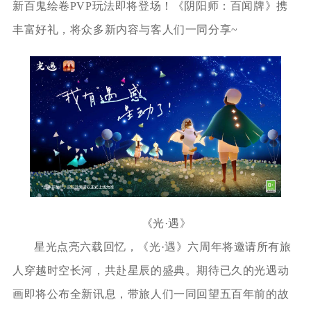
新百鬼绘卷PVP玩法即将登场！《阴阳师：百闻牌》携
丰富好礼，将众多新内容与客人们一同分享~
《光·遇》
星光点亮六载回忆，《光·遇》六周年将邀请所有旅
人穿越时空长河，共赴星辰的盛典。期待已久的光遇动
画即将公布全新讯息，带旅人们一同回望五百年前的故