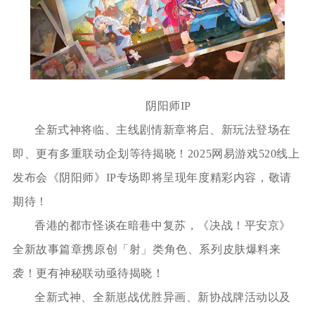
阴阳师IP
全新式神将临、主线剧情新章将启、新玩法登场在
即、更有多重联动企划等待揭晓！2025网易游戏520线上
发布会《阴阳师》IP专场即将呈现年度精彩内容，敬请
期待！
香港的都市怪谈在暗巷中复苏，《决战！平安京》
全新故事篇章携原创「射」类角色、系列皮肤爆料来
袭！更有神秘联动亟待揭晓！
全新式神、全新崽战优胜异画、新协战牌活动以及