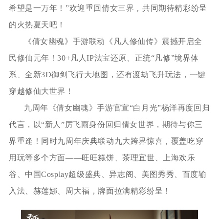
希望是一万年！”欢迎重回倩女三界，共同期待精彩纷呈
的火热夏天吧！
《倩女幽魂》手游联动《凡人修仙传》震撼开启全
民修仙元年！30+凡人IP法宝还原、正统“凡修”境界体
系、全新3D御剑飞行大地图，还有渡劫飞升玩法，一键
穿越修仙大世界！
九周年《倩女幽魂》手游官宣“白月光”杨洋再度回归
代言，以“新人”厉飞雨身份回归倩女世界，期待与你三
界重逢！同时九周年庆典联动九大跨界惊喜，覆盖吃穿
用玩等多个方面——旺旺糕饼、茶理宜世、上海欢乐
谷、中国Cosplay超级盛典、异志阁、美图秀秀、百度输
入法、赫莲娜、周大福，牌面拉满精彩纷呈！