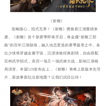
《射雕》
策略随心，招式无界！《射雕》携焕新江湖重磅来
袭。《射雕》首个新赛季即将开启，将金庸“射雕三部
曲”的百年江湖脉络，融入动态更迭的赛季篇章之中。各
位少侠将穿越金庸宇宙，沉浸体验经典剧情，自由搭配
百种武学招式，亲历一场又一场武林大战，影响江湖格
局演变。本届520发布会上，《射雕》将奉上新版本先导
片，新故事新玩法新地图？让我们拭目以待！