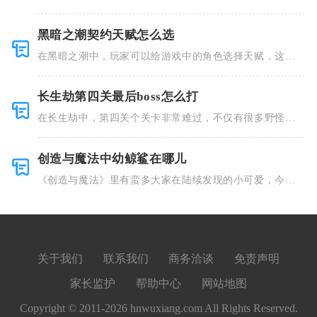
着精美的画
黑暗之潮契约天赋怎么选
在黑暗之潮中，玩家可以给游戏中的角色选择天赋，这些
类型种类有
长生劫第四关最后boss怎么打
在长生劫中，第四关个关卡非常难过，不仅有很多野怪，
并且里面也
创造与魔法中幼鲸鲨在哪儿
《创造与魔法》里有蛮多大家在陆续发现的小可爱，今天
小编就跟大
关于我们
联系我们
商务洽谈
免责声明
家长监护
帮助中心
网站地图
Copyright © 2011-2026 hnwuxiang.com All Rights Reserved.