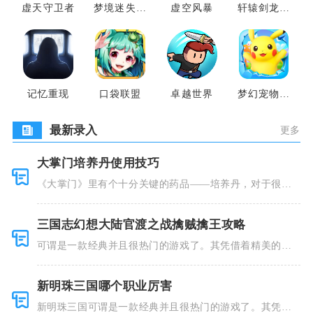
虚天守卫者
梦境迷失之
虚空风暴
轩辕剑龙舞
地
云山
记忆重现
口袋联盟
卓越世界
梦幻宠物联
盟
最新录入
更多
大掌门培养丹使用技巧
《大掌门》里有个十分关键的药品——培养丹，对于很多
人来说这个
三国志幻想大陆官渡之战擒贼擒王攻略
可谓是一款经典并且很热门的游戏了。其凭借着精美的画
风和多种多
新明珠三国哪个职业厉害
新明珠三国可谓是一款经典并且很热门的游戏了。其凭借