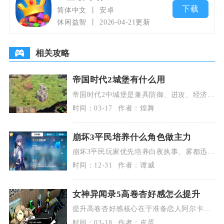
下载
简体中文
安卓
休闲益智
2026-04-21更新
相关攻略
帝国时代2城堡有什么用
帝国时代2中城堡是兼具防御、进攻、经济保
护与特殊功能的核心建筑，是中后期战略的
时间：03-17
作者：煌舞
支柱，能构建
崩坏3平民培养什么角色做主力
崩坏3平民玩家优先培养白夜执事、雾都迅
羽、幻海梦蝶作为物理、元素、量子三大体
时间：12-31
作者：谭威
系的核心主力，
女神异闻录5高卷杏好感怎么提升
提升高卷杏好感核心在于准备恋人阿尔卡那
人格面具、选对对话选项、赠送专属礼物、
时间：03-18
作者：皮蛋