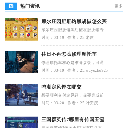
热门资讯
更多
摩尔庄园肥肥馆黑胡椒怎么买
摩尔庄园肥肥馆黑胡椒在肥肥馆专
时间：03-19
作者：25.老皮
往日不再怎么修理摩托车
修理摩托车核心是准备废铁，可通
时间：03-19
作者：25.wuyuzhu925
鸣潮定风铎在哪交
想要顺利交付定风铎，先要完成前
时间：03-20
作者：25.叶安庆
三国群英传7哪里有传国玉玺
三国群英传7传国玉玺正统获取方