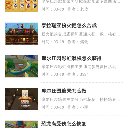
摩尔庄园肥肥馆黑胡椒在肥肥馆专属商店的
材料分类中直接购买，无需解锁额外权限，
时间：03-19
作者：老皮
准备...
泰拉瑞亚粉火把怎么合成
粉火把的合成逻辑和普通火把一致，核心差
异在于用粉凝胶替代了普通凝胶。普通火把
时间：03-19
作者：粥粥
无需...
摩尔庄园彩虹滑梯怎么获得
摩尔庄园彩虹滑梯主要通过参与夏日活动兑
换获取，同时也能在活动商店使用专属代币
时间：03-19
作者：3994
直接...
摩尔庄园糖果怎么做
摩尔庄园糖果主要分为棉花糖、怪怪糖豆、
花香糖豆三类，在餐厅厨房或家园料理台收
时间：03-19
作者：小宇
集对...
恐龙岛受伤怎么恢复