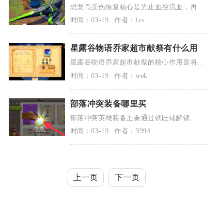
恐龙岛受伤恢复核心是先止血控流血，再靠
休息、饮食与道具加速回血，骨折需专属修
时间：03-19
作者：lzx
复手...
星露谷物语乔家超市献祭有什么用
星露谷物语乔家超市献祭的核心作用是将废
弃超市改造为电影院，解锁新社交场景与实
时间：03-19
作者：wek
用奖...
部落冲突装备哪里买
部落冲突英雄装备主要通过铁匠铺解锁、商
店/商人购买、活动与部落玩法获取，无法直
时间：03-19
作者：3994
接...
上一页
下一页