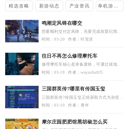
精选攻略
新游动态
产业资讯
单机游戏攻略
鸣潮定风铎在哪交
想要顺利交付定风铎，先要完成前置纪闻任
务山间琴音，解锁虹镇弦歌相关交互权限，
时间：03-20
作者：叶安庆
未完...
往日不再怎么修理摩托车
修理摩托车核心是准备废铁，可通过就地修
理、营地修车、召回复位三种方式处理，日
时间：03-19
作者：wuyuzhu925
常做...
三国群英传7哪里有传国玉玺
三国群英传7传国玉玺正统获取方式为孙坚专
属剧情事件触发，除此之外还能通过野外奇
时间：03-19
作者：青年
遇...
摩尔庄园肥肥馆黑胡椒怎么买