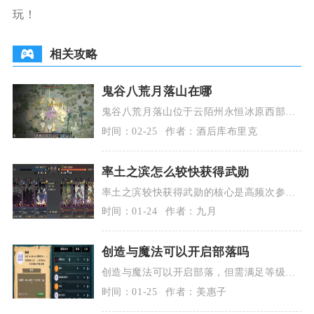
玩！
相关攻略
鬼谷八荒月落山在哪
鬼谷八荒月落山位于云陌州永恒冰原西部，
是游戏中获取陆吾神魂的专属场景，也是元
时间：02-25
作者：酒后库布里克
婴突破化神的关
率土之滨怎么较快获得武勋
率土之滨较快获得武勋的核心是高频次参与
同级对战、优化阵容与续航、依托战场据点
时间：01-24
作者：九月
持续作战，同时
创造与魔法可以开启部落吗
创造与魔法可以开启部落，但需满足等级、
道具、古战场通关及服务器名额等多重条
时间：01-25
作者：美惠子
件，流程严谨且考