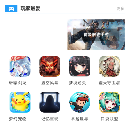
玩家最爱
更多
角色扮演手游
冒险解谜手游
轩辕剑龙舞
虚空风暴
梦境迷失之
虚天守卫者
云山
地
梦幻宠物联
记忆重现
卓越世界
口袋联盟
盟