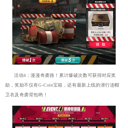
活动4：漫漫奇袭路！累计爆破次数可获得对应奖
励，奖励不仅有G-Coin宝箱，还有最新上线的潜行连帽
卫衣及奇袭背包哟！