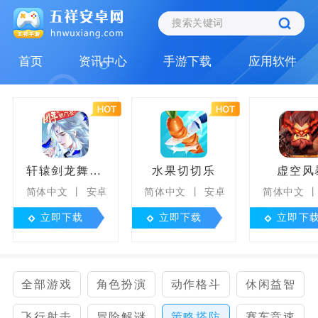
首页
资讯中心
手游下载
应用软件
轩辕剑龙舞云山
水果切切乐
虚空风
简体中文
安卓
简体中文
安卓
简体中文
立即下载
立即下载
立即下
全部游戏
角色扮演
动作格斗
休闲益智
飞行射击
冒险解谜
策略塔防
赛车竞速