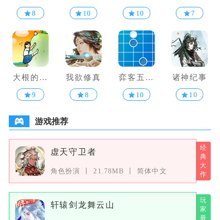
铁道
三国单机
解谜
8
10
10
7
大根的小
我欲修真
弈客五子
诸神纪事
姐姐
棋
9
8
10
10
游戏推荐
虚天守卫者
角色扮演
21.78MB
简体中文
轩辕剑龙舞云山