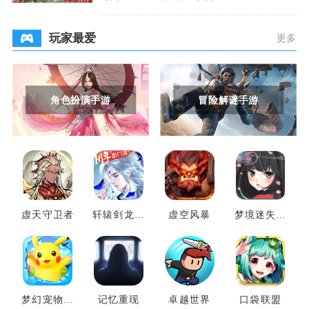
获取产量、铜币
玩家最爱
更多
角色扮演手游
冒险解谜手游
虚天守卫者
轩辕剑龙舞
虚空风暴
梦境迷失之
云山
地
梦幻宠物联
记忆重现
卓越世界
口袋联盟