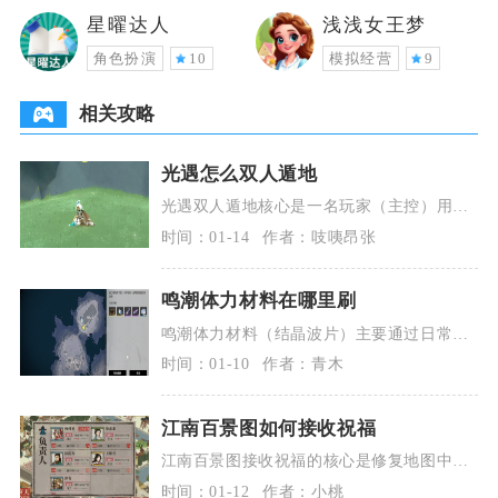
星曜达人
浅浅女王梦
角色扮演
10
模拟经营
9
相关攻略
光遇怎么双人遁地
光遇双人遁地核心是一名玩家（主控）用矮
人形态在斜坡完成遁地操作，牵手或背人的
时间：01-14
作者：吱咦昂张
好友会同步跟随
鸣潮体力材料在哪里刷
鸣潮体力材料（结晶波片）主要通过日常副
本、周常副本、大世界讨伐强敌、无音区副
时间：01-10
作者：青木
本及活动奖励获
江南百景图如何接收祝福
江南百景图接收祝福的核心是修复地图中的
神像并将对应建筑置于其祝福范围内，以此
时间：01-12
作者：小桃