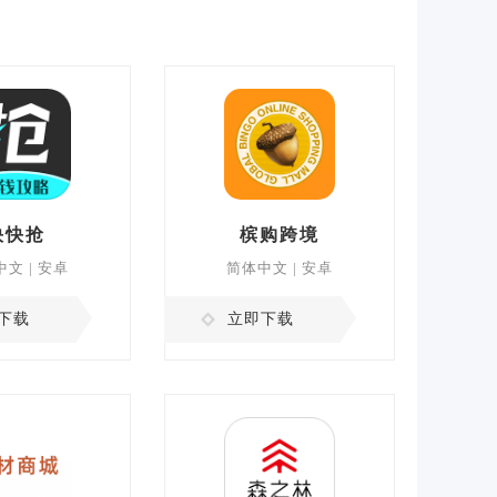
快快抢
槟购跨境
文 | 安卓
简体中文 | 安卓
下载
立即下载