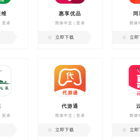
康维
惠享优品
同
| 安卓
简体中文 | 安卓
简体中
立即下载
立即
菜
代游通
| 安卓
简体中文 | 安卓
简体中
立即下载
立即