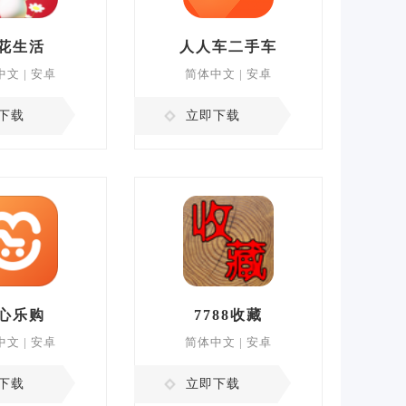
花生活
人人车二手车
文 | 安卓
简体中文 | 安卓
下载
立即下载
心乐购
7788收藏
文 | 安卓
简体中文 | 安卓
下载
立即下载