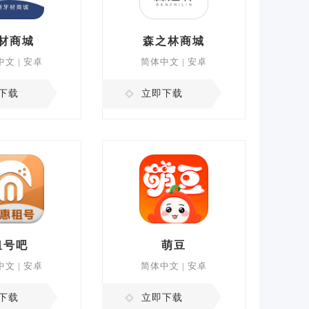
材商城
森之林商城
文 | 安卓
简体中文 | 安卓
下载
立即下载
租号吧
萌豆
文 | 安卓
简体中文 | 安卓
下载
立即下载