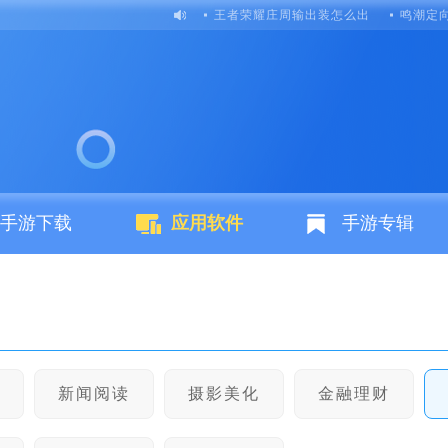
王者荣耀庄周输出装怎么出
鸣潮定
手游下载
应用软件
手游专辑
新闻阅读
摄影美化
金融理财