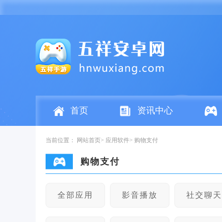
首页
资讯中心
当前位置：
网站首页
应用软件
购物支付
购物支付
全部应用
影音播放
社交聊天