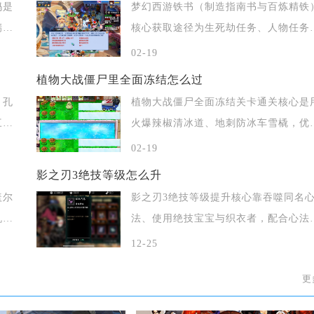
妈是
梦幻西游铁书（制造指南书与百炼精铁
瑞儿
核心获取途径为生死劫任务、人物任务
链、召唤兽
02-19
植物大战僵尸里全面冻结怎么过
、孔
植物大战僵尸全面冻结关卡通关核心是
三
火爆辣椒清冰道、地刺防冰车雪橇，优
保阳光经
02-19
影之刃3绝技等级怎么升
盖尔
影之刃3绝技等级提升核心靠吞噬同名
机、
法、使用绝技宝宝与织衣者，配合心法
火及升华
12-25
更