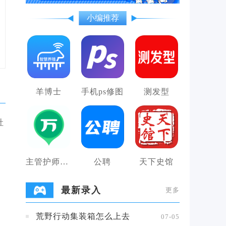
小编推荐
羊博士
手机ps修图
测发型
社
主管护师万题库
公聘
天下史馆
最新录入
更多
荒野行动集装箱怎么上去
07-05