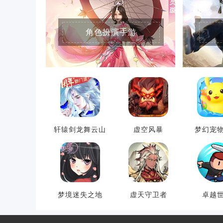
角色扮演手游
轩辕剑龙舞云山
虚空风暴
梦幻宠
梦境迷失之地
虚天守卫者
卓越