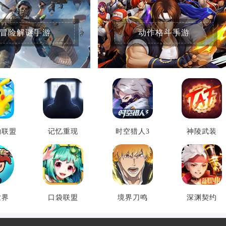
冒险解谜手游
动作格斗手游
物联盟
记忆重现
时空猎人3
神陵武装
世界
口袋联盟
境界刀鸣
深渊契约