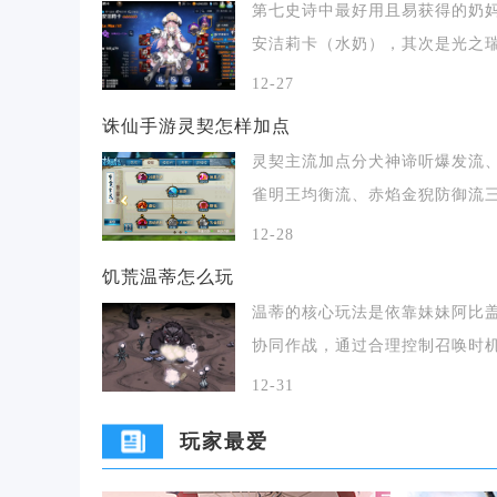
第七史诗中最好用且易获得的奶
安洁莉卡（水奶），其次是光之
与蒙茉朗西（小水
12-27
诛仙手游灵契怎样加点
灵契主流加点分犬神谛听爆发流
雀明王均衡流、赤焰金猊防御流
套，副本首选犬神谛
12-28
饥荒温蒂怎么玩
温蒂的核心玩法是依靠妹妹阿比
协同作战，通过合理控制召唤时
技能运用与生存规
12-31
玩家最爱