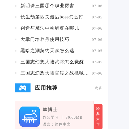
新明珠三国哪个职业厉害
07-06
长生劫第四关最后boss怎么打
07-05
创造与魔法中幼鲸鲨在哪儿
07-06
大掌门培养丹使用技巧
07-06
黑暗之潮契约天赋怎么选
07-05
三国志幻想大陆武将怎么觉醒
07-05
三国志幻想大陆官渡之战擒贼擒王攻略
07-06
应用推荐
更多
经
羊博士
典
办公学习
丨
30.60MB
大
语言：简体中文
作