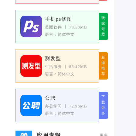
玩
手机ps修图
家
美图软件
丨
78.50MB
最
语言：简体中文
爱
新
测发型
游
生活服务
丨
83.42MB
推
语言：简体中文
荐
下
公聘
载
办公学习
丨
72.96MB
最
语言：简体中文
多
应用专辑
更多