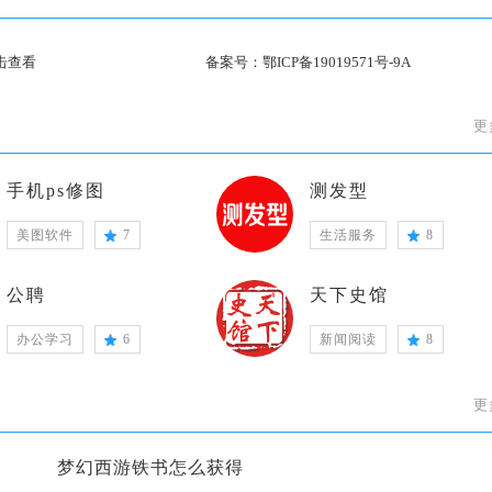
击查看
备案号：
鄂ICP备19019571号-9A
更
手机ps修图
测发型
美图软件
7
生活服务
8
公聘
天下史馆
办公学习
6
新闻阅读
8
更
梦幻西游铁书怎么获得