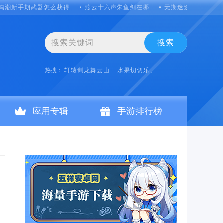
鸣潮新手期武器怎么获得
燕云十六声朱鱼剑在哪
无期迷途值得养吗胡
搜索
热搜：
轩辕剑龙舞云山、
水果切切乐、
应用专辑
手游排行榜