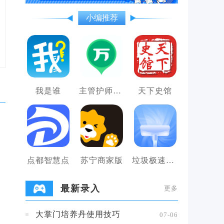
小编推荐
我是谁
主管护师万题库
天下史馆
点都智慧点
苏宁商家版
垃圾极速清理管家
最新录入
更多
大掌门培养丹使用技巧
07-06