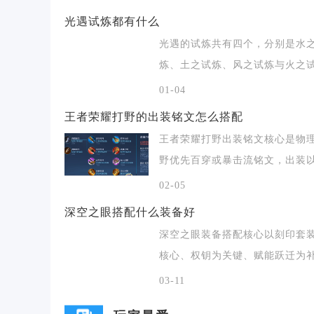
光遇试炼都有什么
光遇的试炼共有四个，分别是水
炼、土之试炼、风之试炼与火之
炼，全部位于晨岛的
01-04
王者荣耀打野的出装铭文怎么搭配
王者荣耀打野出装铭文核心是物
野优先百穿或暴击流铭文，出装
刀、暗影战斧为核
02-05
深空之眼搭配什么装备好
深空之眼装备搭配核心以刻印套
核心、权钥为关键、赋能跃迁为
强；主C通用毕业选
03-11