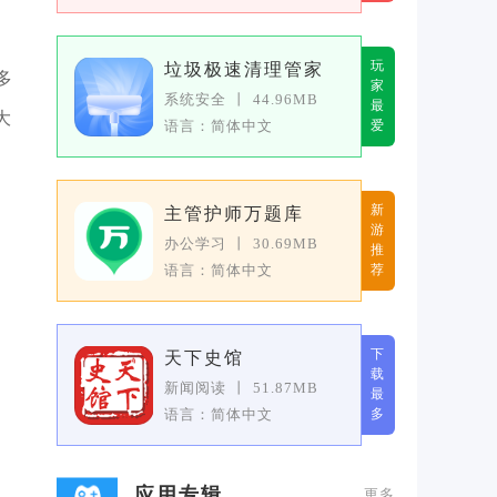
玩
垃圾极速清理管家
多
家
系统安全
丨
44.96MB
最
大
语言：简体中文
爱
新
主管护师万题库
游
办公学习
丨
30.69MB
推
语言：简体中文
荐
下
天下史馆
载
新闻阅读
丨
51.87MB
最
语言：简体中文
多
应用专辑
更多