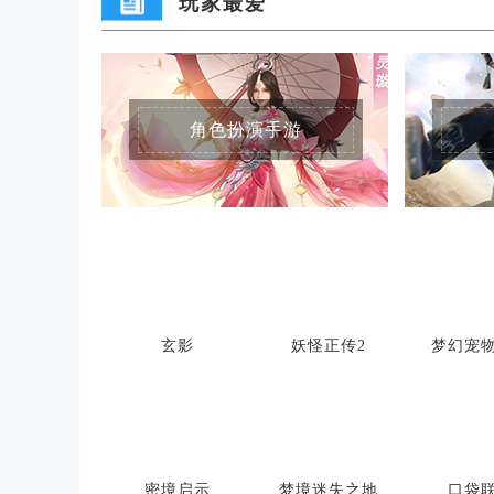
玩家最爱
角色扮演手游
玄影
妖怪正传2
梦幻宠
密境启示
梦境迷失之地
口袋