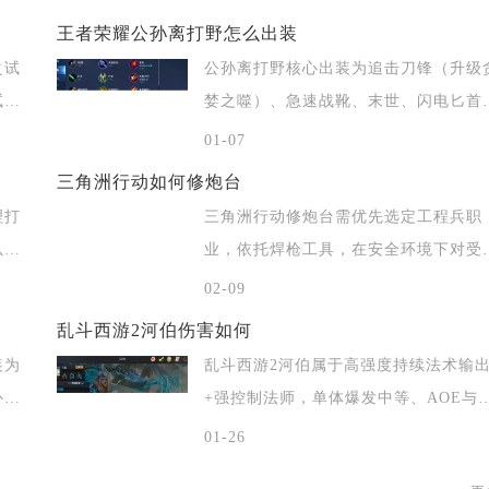
王者荣耀公孙离打野怎么出装
之试
公孙离打野核心出装为追击刀锋（升级
试
婪之噬）、急速战靴、末世、闪电匕首
破晓、逐
01-07
三角洲行动如何修炮台
理打
三角洲行动修炮台需优先选定工程兵职
以红
业，依托焊枪工具，在安全环境下对受
炮台长按互
02-09
乱斗西游2河伯伤害如何
装为
乱斗西游2河伯属于高强度持续法术输
补
+强控制法师，单体爆发中等、AOE与
续伤害
01-26