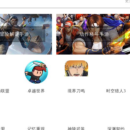
更
冒险解谜手游
动作格斗手游
物联盟
卓越世界
境界刀鸣
时空猎人3
联盟
记忆重现
神陵武装
深渊契约