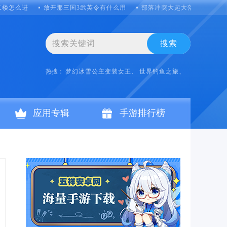
二楼怎么进
放开那三国3武英令有什么用
部落冲突大起大落怎么玩
搜索
热搜：
梦幻冰雪公主变装女王、
世界钓鱼之旅、
应用专辑
手游排行榜