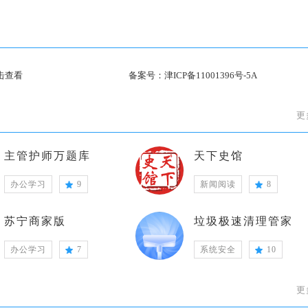
击查看
备案号：
津ICP备11001396号-5A
更
主管护师万题库
天下史馆
办公学习
9
新闻阅读
8
苏宁商家版
垃圾极速清理管家
办公学习
7
系统安全
10
更