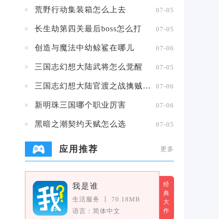
荒野行动集装箱怎么上去
07-05
长生劫第四关最后boss怎么打
07-05
创造与魔法中幼鲸鲨在哪儿
07-06
三国志幻想大陆武将怎么觉醒
07-05
三国志幻想大陆官渡之战擒贼擒王攻略
07-06
新明珠三国哪个职业厉害
07-06
黑暗之潮契约天赋怎么选
07-05
应用推荐
更多
经
我是谁
典
生活服务
丨
70.18MB
大
语言：简体中文
作