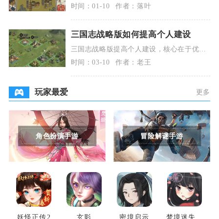
七狸餐馆，它位于苏州探险第二章·七狸山塘
时间：01-10
作者：落叶
地图内，巽
三国志战略版如何提高个人建设
三国志战略版提高个人建设，核心在于优先
升级高级资源地建筑、搭配高内政武将委
时间：03-10
作者：老王
任、合理规划建筑
玩家最爱
更多
角色扮演手游
冒险解谜手游
妖怪正传2
玄影
密境启示
梦境迷失之