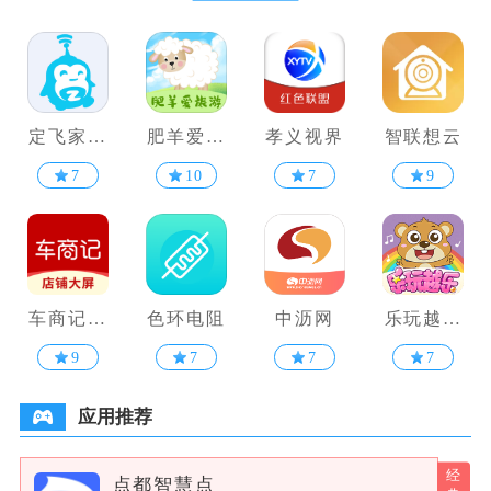
定飞家校
肥羊爱旅
孝义视界
智联想云
平台
游
7
10
7
9
车商记店
色环电阻
中沥网
乐玩越乐
铺大屏
家庭
9
7
7
7
应用推荐
点都智慧点