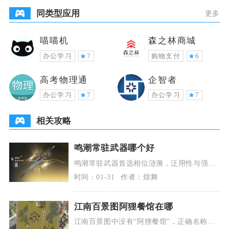
同类型应用
更多
喵喵机
森之林商城
办公学习
7
购物支付
6
高考物理通
企智者
办公学习
7
办公学习
7
相关攻略
鸣潮常驻武器哪个好
鸣潮常驻武器首选相位涟漪，泛用性与强度
拉满；次选千古洑流，开荒与适配性稳定；
时间：01-31
作者：煌舞
脉冲协臂、源能
江南百景图阿狸餐馆在哪
江南百景图中没有“阿狸餐馆”，正确名称是