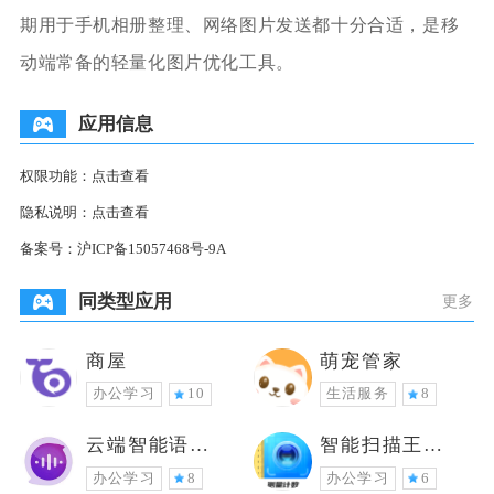
期用于手机相册整理、网络图片发送都十分合适，是移
动端常备的轻量化图片优化工具。
应用信息
权限功能：
点击查看
隐私说明：
点击查看
备案号：
沪ICP备15057468号-9A
同类型应用
更多
商屋
萌宠管家
办公学习
10
生活服务
8
云端智能语音
智能扫描王软
电商平台系统
件
办公学习
8
办公学习
6