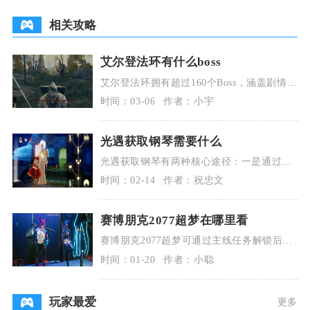
相关攻略
艾尔登法环有什么boss
艾尔登法环拥有超过160个Boss，涵盖剧情主
线、区域传说与隐藏支线，分布在交界地各
时间：03-06
作者：小宇
大区域
光遇获取钢琴需要什么
光遇获取钢琴有两种核心途径：一是通过霞
谷跳跃欢呼先祖用10颗爱心兑换黑色钢琴，
时间：02-14
作者：祝忠文
二是在商城购
赛博朋克2077超梦在哪里看
赛博朋克2077超梦可通过主线任务解锁后在
丽姿酒吧、夜之城超梦体验店、部分支线任
时间：01-20
作者：小聪
务地点及自
玩家最爱
更多