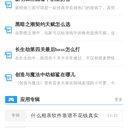
新明珠三国可谓是一款经典并且很热门的游戏了。其凭借
着精美的画
黑暗之潮契约天赋怎么选
在黑暗之潮中，玩家可以给游戏中的角色选择天赋，这些
类型种类有
长生劫第四关最后boss怎么打
在长生劫中，第四关个关卡非常难过，不仅有很多野怪，
并且里面也
创造与魔法中幼鲸鲨在哪儿
《创造与魔法》里有蛮多大家在陆续发现的小可爱，今天
小编就跟大
应用专辑
更多
专辑
什么相亲软件靠谱不花钱真实
12-31