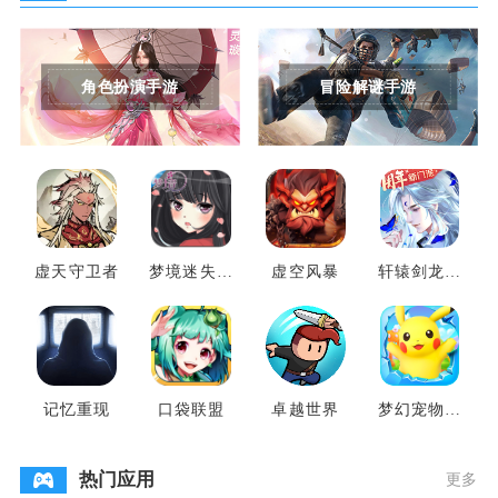
角色扮演手游
冒险解谜手游
虚天守卫者
梦境迷失之
虚空风暴
轩辕剑龙舞
地
云山
记忆重现
口袋联盟
卓越世界
梦幻宠物联
盟
热门应用
更多