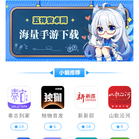
泰古到家
独物首发
新新邵
山歌沿河
10
6
10
9