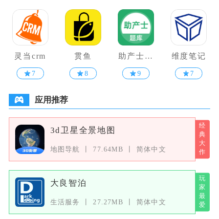
灵当crm
贯鱼
助产士题
维度笔记
库
7
8
9
7
应用推荐
3d卫星全景地图
地图导航
77.64MB
简体中文
大良智泊
生活服务
27.27MB
简体中文