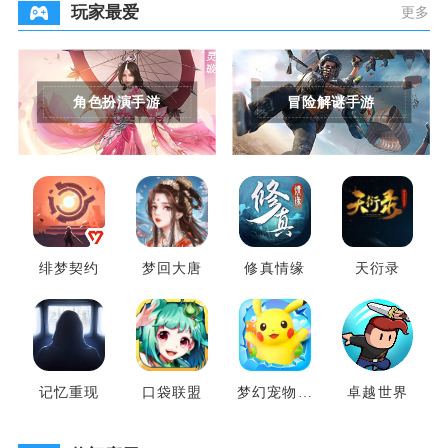
玩家最爱
更多
角色扮演手游
冒险解谜手游
绯梦契约
梦回大唐
修真情缘
天衍录
记忆重现
口袋联盟
梦幻宠物联
卓越世界
盟