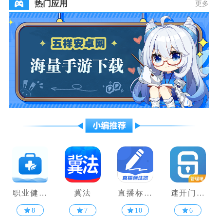
热门应用
更多
职业健康
冀法
直播标注
速开门管
培训
器
理端
8
7
10
6