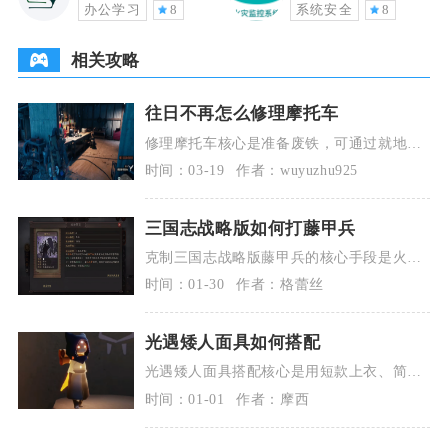
办公学习
8
系统安全
8
相关攻略
往日不再怎么修理摩托车
修理摩托车核心是准备废铁，可通过就地修
理、营地修车、召回复位三种方式处理，日
时间：03-19
作者：wuyuzhu925
常做好资源储备
三国志战略版如何打藤甲兵
克制三国志战略版藤甲兵的核心手段是火攻
灼烧，配合骑兵兵种克制与高谋略伤害输
时间：01-30
作者：格蕾丝
出，再辅以破除减
光遇矮人面具如何搭配
光遇矮人面具搭配核心是用短款上衣、简约
斗篷与利落发型突出萌感，优先选浅色系或
时间：01-01
作者：摩西
大地色系，配饰