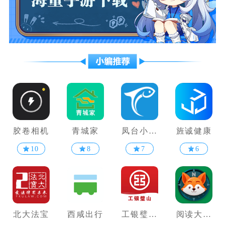
胶卷相机
青城家
凤台小鱼
旌诚健康
网
10
8
7
6
北大法宝
西咸出行
工银璧山
阅读大冒
村镇
险