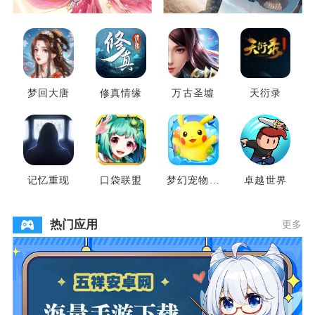
梦回大唐
修真情缘
万古圣墟
天衍录
记忆重现
口袋联盟
梦幻宠物联
卓越世界
盟
热门应用
更多