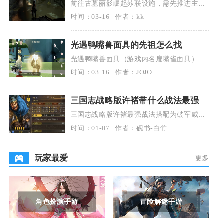
前往古墓丽影崛起苏联设施，需先推进主线
剧情解锁区域，再通过大本营快速旅行或按
时间：03-16
作者：kk
固定路线抵达，
光遇鸭嘴兽面具的先祖怎么找
光遇鸭嘴兽面具（游戏内名扁嘴雀面具）对
应的是音韵季致敬艺术家旅行先祖，仅在复
时间：03-16
作者：JOJO
刻活动期间限时
三国志战略版许褚带什么战法最强
三国志战略版许褚最强战法搭配为破军威胜
+轻勇飞燕，这套组合能最大化虎痴锁敌增
时间：01-07
作者：砚书-白竹
伤机制，兼顾爆
玩家最爱
更多
角色扮演手游
冒险解谜手游