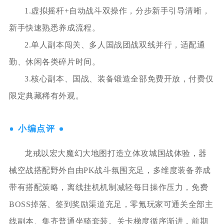
1.虚拟摇杆+自动战斗双操作，分步新手引导清晰，
新手快速熟悉养成流程。
2.单人副本闯关、多人国战团战双线并行，适配通
勤、休闲各类碎片时间。
3.核心副本、国战、装备锻造全部免费开放，付费仅
限定典藏稀有外观。
小编点评
龙戒以宏大魔幻大地图打造立体攻城国战体验，器
械空战搭配野外自由PK战斗氛围充足，多维度装备养成
带有搭配策略，离线挂机机制减轻每日操作压力，免费
BOSS掉落、签到奖励渠道充足，零氪玩家可通关全部主
线副本、集齐普通坐骑套装。关卡梯度循序渐进，前期