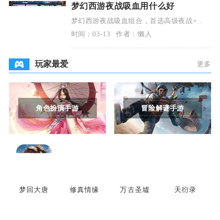
梦幻西游夜战吸血用什么好
梦幻西游夜战吸血组合，首选高级夜战+高
级吸血，搭配高级偷袭、高级必杀、高级连
时间：03-13
作者：懒人
击，适配吸血鬼
玩家最爱
更多
角色扮演手游
冒险解谜手游
梦回大唐
修真情缘
万古圣墟
天衍录