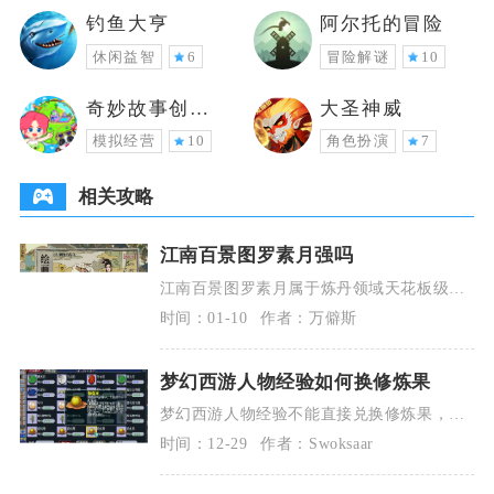
钓鱼大亨
阿尔托的冒险
休闲益智
6
冒险解谜
10
奇妙故事创造
大圣神威
家
模拟经营
10
角色扮演
7
相关攻略
江南百景图罗素月强吗
江南百景图罗素月属于炼丹领域天花板级别
的特化天级居民，专项强度极高，泛用能力
时间：01-10
作者：万僻斯
一般，丹药刚需
梦幻西游人物经验如何换修炼果
梦幻西游人物经验不能直接兑换修炼果，核
心路径是先将人物经验转化为召唤兽修炼
时间：12-29
作者：Swoksaar
点，再到马真人处