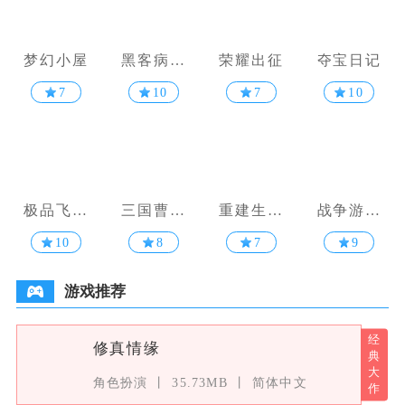
梦幻小屋
黑客病毒
荣耀出征
夺宝日记
手游
7
10
7
10
极品飞车
三国曹操
重建生存
战争游戏
集结
传
营地
全面冲突
10
8
7
9
游戏推荐
修真情缘
角色扮演
35.73MB
简体中文