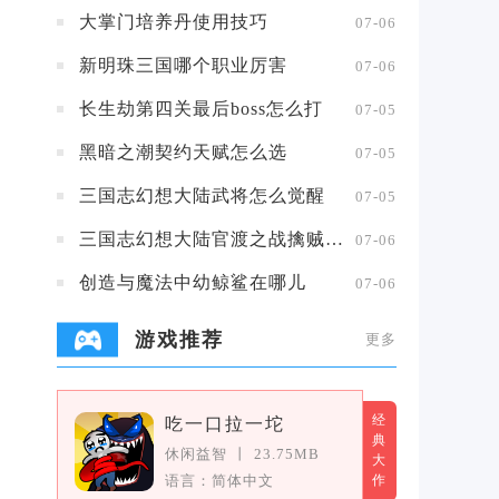
大掌门培养丹使用技巧
07-06
、
新明珠三国哪个职业厉害
07-06
长生劫第四关最后boss怎么打
07-05
黑暗之潮契约天赋怎么选
07-05
三国志幻想大陆武将怎么觉醒
07-05
三国志幻想大陆官渡之战擒贼擒王攻略
07-06
创造与魔法中幼鲸鲨在哪儿
07-06
游戏推荐
更多
经
吃一口拉一坨
典
休闲益智
丨
23.75MB
大
语言：简体中文
作