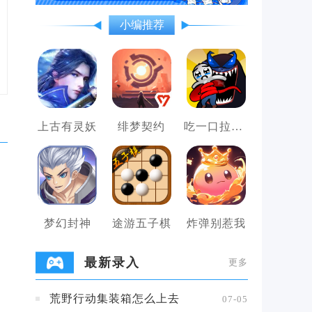
小编推荐
上古有灵妖
绯梦契约
吃一口拉一坨
梦幻封神
途游五子棋
炸弹别惹我
最新录入
更多
荒野行动集装箱怎么上去
07-05