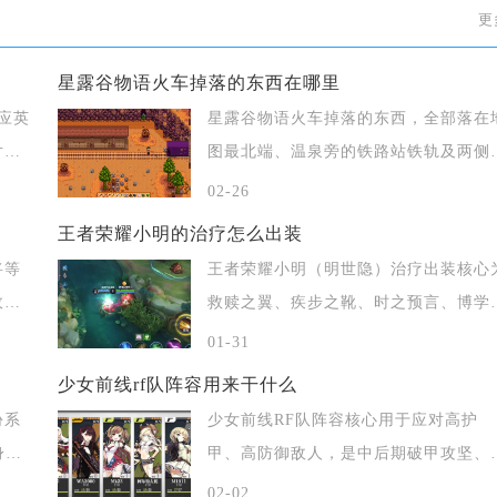
更
星露谷物语火车掉落的东西在哪里
应英
星露谷物语火车掉落的东西，全部落在
片主
图最北端、温泉旁的铁路站铁轨及两侧
面，需地
02-26
王者荣耀小明的治疗怎么出装
将等
王者荣耀小明（明世隐）治疗出装核心
政令
救赎之翼、疾步之靴、时之预言、博学
之怒、魔
01-31
少女前线rf队阵容用来干什么
份系
少女前线RF队阵容核心用于应对高护
身份
甲、高防御敌人，是中后期破甲攻坚、
BOSS战主
02-02