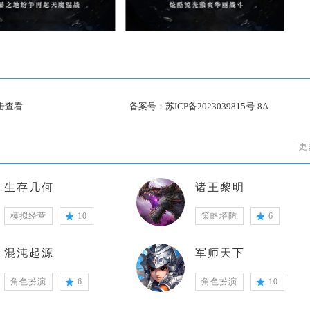
击查看
备案号：
苏ICP备2023039815号-8A
更
生存几何
诸王黎明
模拟经营
10
策略塔防
6
混沌起源
军师天下
角色扮演
6
角色扮演
10