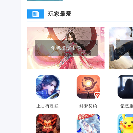
玩家最爱
角色扮演手游
上古有灵妖
绯梦契约
记忆