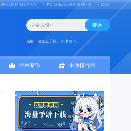
堡3凯拉任务后续怎么玩
梦幻西游怎么快速使用暗器
纪念碑谷帽子怎么
搜索
热搜：
途游五子棋、
绯梦契约、
应用专辑
手游排行榜