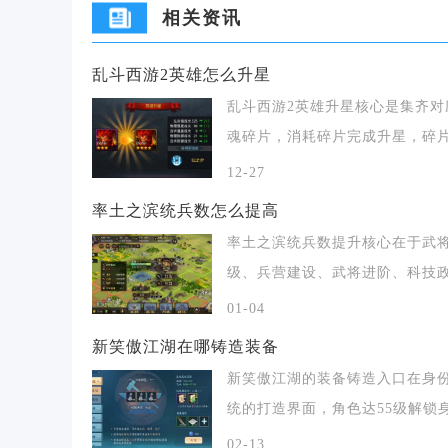
相关资讯
乱斗西游2英雄怎么升星
乱斗西游2英雄升星核心是集齐对
魂碎片，消耗碎片完成升星，碎
要通过祈愿、寻
12-27
率土之滨统兵数怎么提高
率土之滨统兵数提升核心在于武
级、兵营建设、武将进阶、科技
及内政战法五大维
01-04
新笑傲江湖在哪铸造装备
新笑傲江湖的装备铸造入口在身
统的打造界面，角色达55级解锁
玩法、70级开
02-13