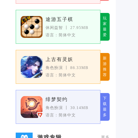
玩
途游五子棋
家
休闲益智
丨
27.95MB
最
语言：简体中文
爱
新
上古有灵妖
游
角色扮演
丨
86.33MB
推
语言：简体中文
荐
下
绯梦契约
载
角色扮演
丨
30.14MB
最
语言：简体中文
多
游戏专辑
更多