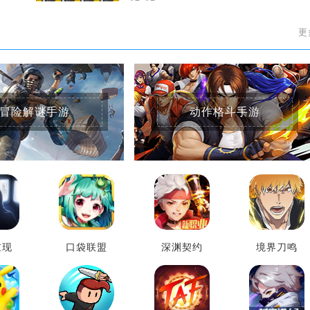
更
冒险解谜手游
动作格斗手游
重现
口袋联盟
深渊契约
境界刀鸣