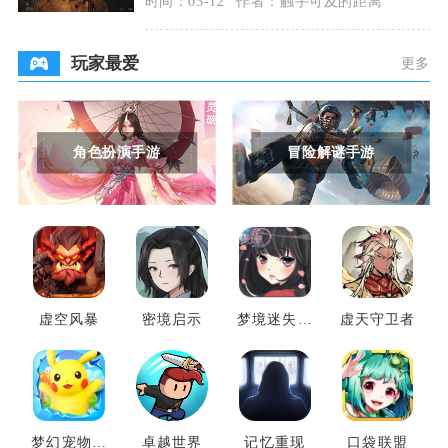
时间：03-12
作者：触手可及的距离
个，主要分布在宁
玩家最爱
更多
角色扮演手游
冒险解谜手游
虚空风暴
密境启示
梦境迷失之
虚天守卫者
地
梦幻宠物联
卓越世界
记忆重现
口袋联盟