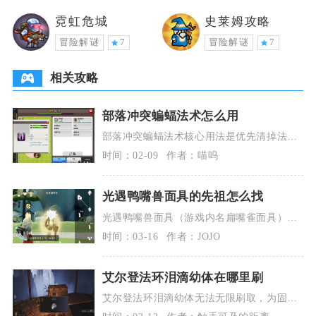
霓虹危城
史莱姆攻略
冒险解谜
7
冒险解谜
7
相关攻略
部落冲突蝙蝠法术怎么用
部落冲突蝙蝠法术核心用法是优先清掉法师
塔、多头地狱塔等范围伤害防御，分点投放
时间：02-09
作者：喵呜
蝙蝠并搭配冰冻
光遇鸭嘴兽面具的先祖怎么找
光遇鸭嘴兽面具（游戏内名扁嘴雀面具）对
应的是音韵季致敬艺术家旅行先祖，仅在复
时间：03-16
作者：JOJO
刻活动期间限时
艾尔登法环泪滴幼体在哪里刷
艾尔登法环泪滴幼体无法无限刷取，为固定
点位一次性获取道具，全图共可收集十一