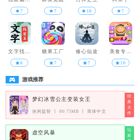
17
7
7
10
7
文字找茬
糖果工厂
修心仙途
美食专属
王
烹饪达人
6
7
7
10
游戏推荐
梦幻冰雪公主变装女王
休闲益智
80.75MB
简体中文
虚空风暴