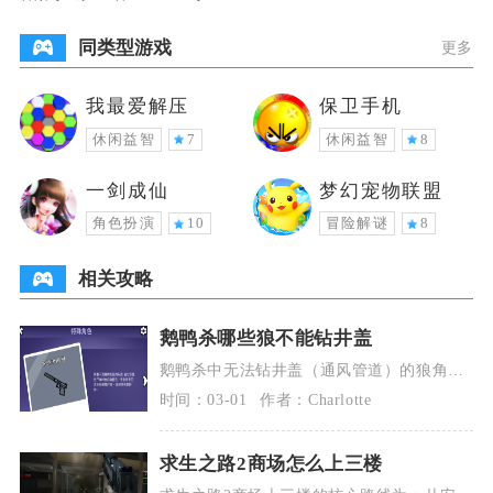
同类型游戏
更多
我最爱解压
保卫手机
休闲益智
7
休闲益智
8
一剑成仙
梦幻宠物联盟
角色扮演
10
冒险解谜
8
相关攻略
鹅鸭杀哪些狼不能钻井盖
鹅鸭杀中无法钻井盖（通风管道）的狼角色
有模仿鸭、专业杀手、丧葬者、静音鸭、派
时间：03-01
作者：Charlotte
对鸭、变形鸭和
求生之路2商场怎么上三楼