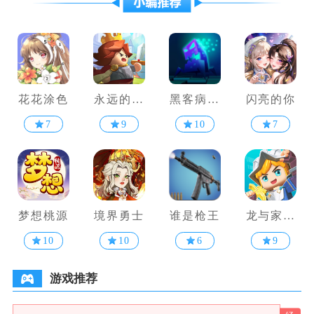
花花涂色
永远的蔚
黑客病毒
闪亮的你
蓝星球
手游
7
9
10
7
梦想桃源
境界勇士
谁是枪王
龙与家园
时光
10
10
6
9
游戏推荐