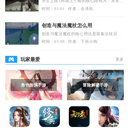
求生之路2商场上三楼的核心路线为：从安全
屋出发，经一楼手扶电梯上二楼，穿过半开
时间：03-01
作者：全泽风
卷帘门，沿停
创造与魔法魔杖怎么用
创造与魔法魔杖的核心用法是装备法杖后，
在右侧绘图界面绘制对应图案，长按目标释
时间：03-08
作者：下班小狗
放魔法，熟练掌
玩家最爱
更多
角色扮演手游
冒险解谜手游