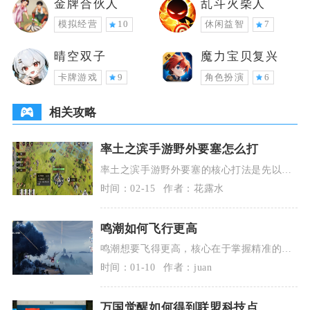
金牌合伙人
乱斗火柴人
模拟经营
10
休闲益智
7
晴空双子
魔力宝贝复兴
卡牌游戏
9
角色扮演
6
相关攻略
率土之滨手游野外要塞怎么打
率土之滨手游野外要塞的核心打法是先以主
力与补刀部队衔接击溃守军，再派高攻城值
时间：02-15
作者：花露水
拆迁队在半小时
鸣潮如何飞行更高
鸣潮想要飞得更高，核心在于掌握精准的起
飞操作、合理管理飞行耐力、善用俯冲与强
时间：01-10
作者：juan
化飞行的动能转
万国觉醒如何得到联盟科技点