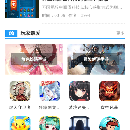
万国觉醒中联盟科技点核心获取方式为联盟
内资源与宝石捐献，搭配联盟任务、建筑贡
时间：03-06
作者：3994
献及领土采集，
玩家最爱
更多
角色扮演手游
冒险解谜手游
虚天守卫者
轩辕剑龙舞
梦境迷失之
虚空风暴
云山
地