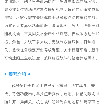
休闲游玩，融合单手简易操作与多维度长线养成玩法。
游戏摒弃传统动作游复杂搓招机制，角色自动衔接成套
连招，玩家仅需在关键战局手动释放终结技扭转局势。
内置五大差异化武器流派，每局地图、敌人、强化技能
随机刷新，重复闯关不会产生枯燥感。养成体系划分武
器、角色、外观三条支线，无强制数值压榨，日常通
关、登录任务稳定产出养成资源，关卡梯度平缓，新手
可快速跟上主线进度，兼顾解压战斗与轻度养成需求。
游戏介绍
代号源启全程采用竖屏界面布局，所有战斗、养
成、背包功能均可单指点击操作，通勤、休息间隙均可
随时开一局闯关。核心战斗逻辑为自动连招加玩家可控