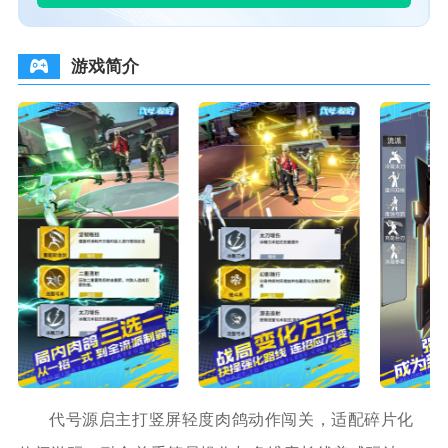
游戏简介
代号源启主打竖屏轻度肉鸽动作闯关，适配碎片化