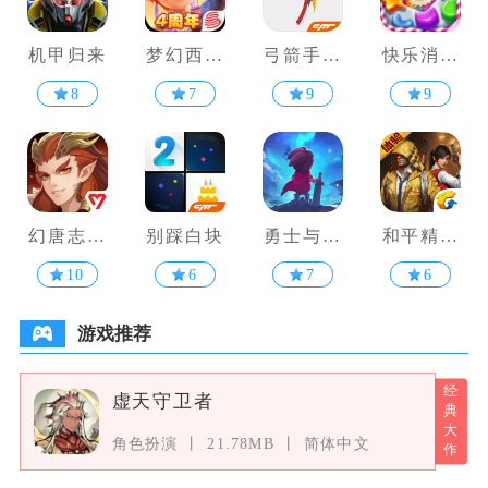
机甲归来
梦幻西游
弓箭手大
快乐消消
网页版
作战
消
8
7
9
9
幻唐志洪
别踩白块
勇士与家
和平精英
荒现世
园
体验服
10
6
7
6
游戏推荐
虚天守卫者
角色扮演
21.78MB
简体中文