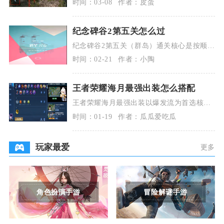
时间：03-08
作者：皮蛋
拿镖→破栏开
纪念碑谷2第五关怎么过
纪念碑谷2第五关（群岛）通关核心是按顺序
激活三座城堡传送门、触发红黄机关、旋转
时间：02-21
作者：小陶
底层方块重构
王者荣耀海月最强出装怎么搭配
王者荣耀海月最强出装以爆发流为首选核心
搭配，具体为冷静之靴、回响之杖、痛苦面
时间：01-19
作者：瓜瓜爱吃瓜
具、破茧之衣、
玩家最爱
更多
角色扮演手游
冒险解谜手游