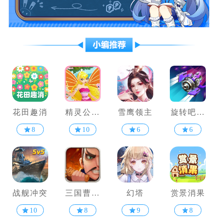
花田趣消
精灵公主
雪鹰领主
旋转吧球
爱画画
球
8
10
6
6
战舰冲突
三国曹操
幻塔
赏景消果
传
10
8
9
8