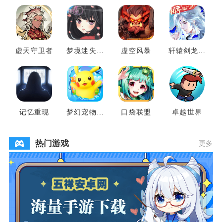
虚天守卫者
梦境迷失之
虚空风暴
轩辕剑龙舞
地
云山
记忆重现
梦幻宠物联
口袋联盟
卓越世界
盟
热门游戏
更多