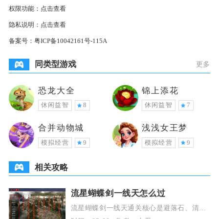
权限功能：
点击查看
隐私说明：
点击查看
备案号：
粤ICP备10042161号-115A
同类型游戏
更多
恐龙大全
锦上添花
休闲益智
8
休闲益智
7
合并动物城
浅浅女王梦
模拟经营
9
模拟经营
9
相关攻略
流星蝴蝶剑一线天怎么过
流星蝴蝶剑一线天通关核心是避落石、清远
程、夺镖物、限时开门，按“开局避险→清怪