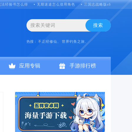
魔法经验书怎么得
无期迷途怎么借用角色
三国志战略版s6怎么克制吴
搜索
热搜：
不正经修仙、
世界钓鱼之旅、
应用专辑
手游排行榜