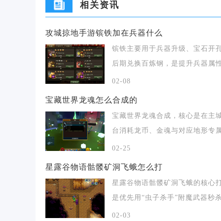
相关资讯
攻城掠地手游镔铁加在兵器什么
镔铁主要用于兵器升级、宝石开
后期兑换百炼钢，是提升兵器属
战力的核心资源，
02-08
宝藏世界龙魂怎么合成的
宝藏世界龙魂合成，核心是在主
台消耗龙币、金魂与对应地形专
料制作，不同龙魂
02-25
星露谷物语骷髅矿洞飞蛾怎么打
星露谷物语骷髅矿洞飞蛾的核心
是优先用“虫子杀手”附魔武器秒
其次靠高伤武器
02-03