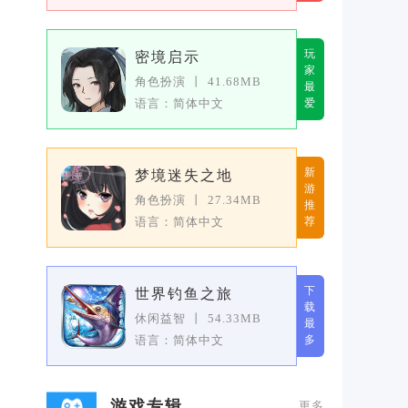
玩
密境启示
家
角色扮演
丨
41.68MB
最
语言：简体中文
爱
新
梦境迷失之地
游
角色扮演
丨
27.34MB
推
语言：简体中文
荐
下
世界钓鱼之旅
载
休闲益智
丨
54.33MB
最
语言：简体中文
多
游戏专辑
更多