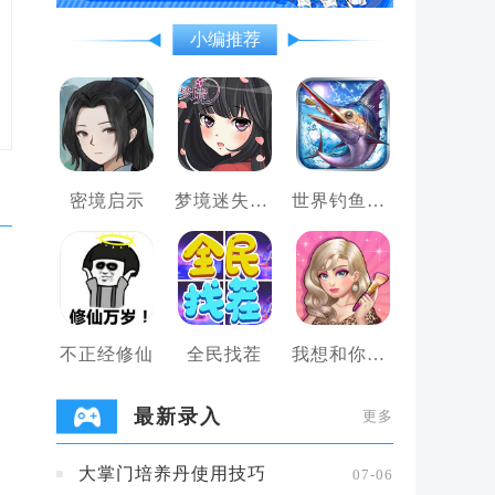
小编推荐
密境启示
梦境迷失之地
世界钓鱼之旅
不正经修仙
全民找茬
我想和你谈恋爱
最新录入
更多
大掌门培养丹使用技巧
07-06