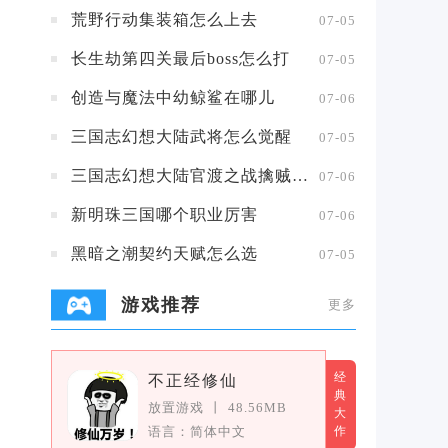
荒野行动集装箱怎么上去
07-05
长生劫第四关最后boss怎么打
07-05
创造与魔法中幼鲸鲨在哪儿
07-06
三国志幻想大陆武将怎么觉醒
07-05
三国志幻想大陆官渡之战擒贼擒王攻略
07-06
新明珠三国哪个职业厉害
07-06
黑暗之潮契约天赋怎么选
07-05
游戏推荐
更多
经
不正经修仙
典
放置游戏
丨
48.56MB
大
语言：简体中文
作