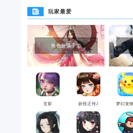
玩家最爱
角色扮演手游
玄影
妖怪正传2
梦幻宠