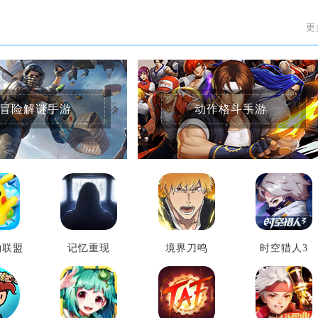
更
冒险解谜手游
动作格斗手游
物联盟
记忆重现
境界刀鸣
时空猎人3