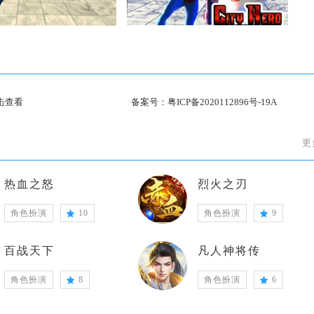
击查看
备案号：
粤ICP备2020112896号-19A
更
热血之怒
烈火之刃
角色扮演
10
角色扮演
9
百战天下
凡人神将传
角色扮演
8
角色扮演
6