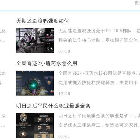
更
无期迷途渡鸦强度如何
孔及
无期迷途渡鸦强度处于T0-T0.5梯队，
性与
顶尖的法伤核心辅助，零枷锁即完全体
兼
01-30
全民奇迹2小瓶药水怎么用
城龙
全民奇迹2小瓶药水核心用法是直接点
属材
使用或拖入快捷栏按键释放，主要用于
斗中快速
12-28
明日之后平民什么职业最赚金条
打法
明日之后平民最赚金条的职业是矿工，
杀，
次是伐木工和采麻工，制造类可选家具
工，战斗类
01-01