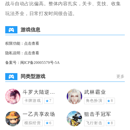
战斗自动占比偏高。整体内容扎实，关卡、竞技、收集
玩法齐全，日常打发时间很合适。
游戏信息
权限功能：
点击查看
隐私说明：
点击查看
备案号：
闽ICP备20005579号-5A
同类型游戏
更多
斗罗大陆逆转
武林霸业
时空
卡牌游戏
7
角色扮演
8
一乙共享农场
狙击手冠军
模拟经营
6
飞行射击
8