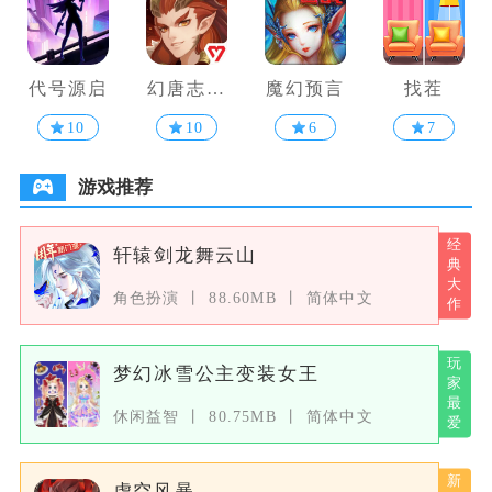
代号源启
幻唐志洪
魔幻预言
找茬
荒现世
10
10
6
7
游戏推荐
轩辕剑龙舞云山
角色扮演
88.60MB
简体中文
梦幻冰雪公主变装女王
休闲益智
80.75MB
简体中文
虚空风暴