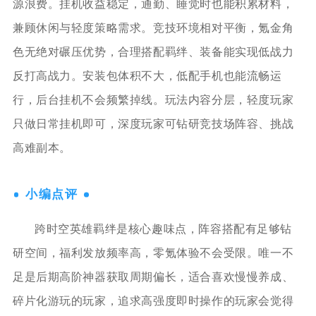
源浪费。挂机收益稳定，通勤、睡觉时也能积累材料，
兼顾休闲与轻度策略需求。竞技环境相对平衡，氪金角
色无绝对碾压优势，合理搭配羁绊、装备能实现低战力
反打高战力。安装包体积不大，低配手机也能流畅运
行，后台挂机不会频繁掉线。玩法内容分层，轻度玩家
只做日常挂机即可，深度玩家可钻研竞技场阵容、挑战
高难副本。
小编点评
跨时空英雄羁绊是核心趣味点，阵容搭配有足够钻
研空间，福利发放频率高，零氪体验不会受限。唯一不
足是后期高阶神器获取周期偏长，适合喜欢慢慢养成、
碎片化游玩的玩家，追求高强度即时操作的玩家会觉得