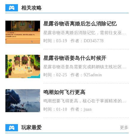
相关攻略
星露谷物语离婚后怎么消除记忆
星露谷物语离婚后消除记忆，需前往女巫沼
泽的女巫小屋，通过记忆之黑暗神龛献祭
时间：03-19
作者：DD345778
30000金币，
星露谷物语姜岛什么时候开
星露谷物语姜岛需要完成鹈鹕镇主线社区相
关内容才可解锁开启，任选修复完整社区中
时间：02-25
作者：925admin
心全部献祭收集
鸣潮如何飞行更高
鸣潮想要飞得更高，核心在于掌握精准的起
飞操作、合理管理飞行耐力、善用俯冲与强
时间：01-10
作者：juan
化飞行的动能转
玩家最爱
更多