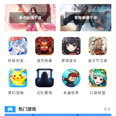
角色扮演手游
冒险解谜手游
轩辕剑龙舞
虚空风暴
梦境迷失之
虚天守卫者
云山
地
梦幻宠物联
记忆重现
卓越世界
口袋联盟
盟
热门游戏
更多