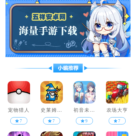
宠物猎人
史莱姆攻
初音未来
农场大亨
略
缤纷舞台
7
7
9
7