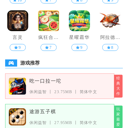
10
7
8
9
言灵
疯狂合水
星曜霜华
阿拉德之
果
怒
9
7
9
8
游戏推荐
吃一口拉一坨
休闲益智
23.75MB
简体中文
途游五子棋
休闲益智
27.95MB
简体中文