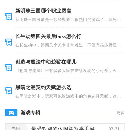
新明珠三国哪个职业厉害
新明珠三国可谓是一款经典并且很热门的游戏了。其凭借
着精美的画
长生劫第四关最后boss怎么打
在长生劫中，第四关个关卡非常难过，不仅有很多野怪，
并且里面也
创造与魔法中幼鲸鲨在哪儿
《创造与魔法》里有蛮多大家在陆续发现的小可爱，今天
小编就跟大
黑暗之潮契约天赋怎么选
在黑暗之潮中，玩家可以给游戏中的角色选择天赋，这些
类型种类有
游戏专辑
更多
专辑
最受欢迎的休闲益智类手游
03-31