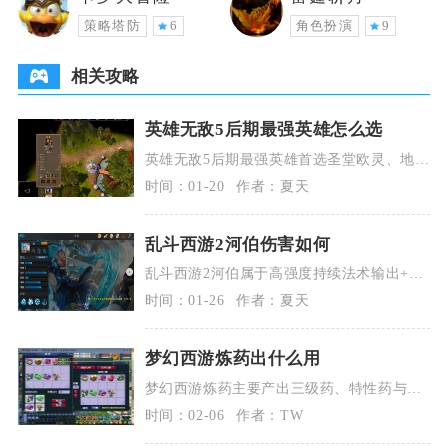
策略塔防
6
角色扮演
9
相关攻略
英雄无敌5后期最强英雄怎么选
英雄无敌5后期最强英雄首选圣堂欧灵、地狱
阿格雷尔、森林韦恩加尔、亡灵奥森与学院
时间：01-20
作者：夏天
拉扎克，这五
乱斗西游2河伯伤害如何
乱斗西游2河伯属于高强度持续法术输出+强
控制法师，单体爆发中等、AOE与持续伤害
时间：01-26
作者：夏天
顶尖，综合
梦幻西游炼药出什么用
梦幻西游炼药主要产出三级药、特性药与工
坊药，这些药品是战斗恢复、任务消耗和玩
时间：02-06
作者：TW
家交易的核心物