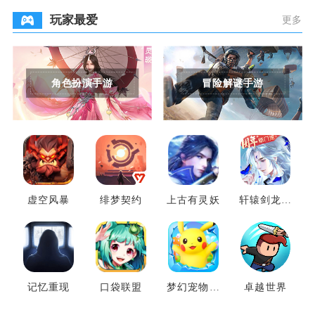
玩家最爱
更多
角色扮演手游
冒险解谜手游
虚空风暴
绯梦契约
上古有灵妖
轩辕剑龙舞
云山
记忆重现
口袋联盟
梦幻宠物联
卓越世界
盟