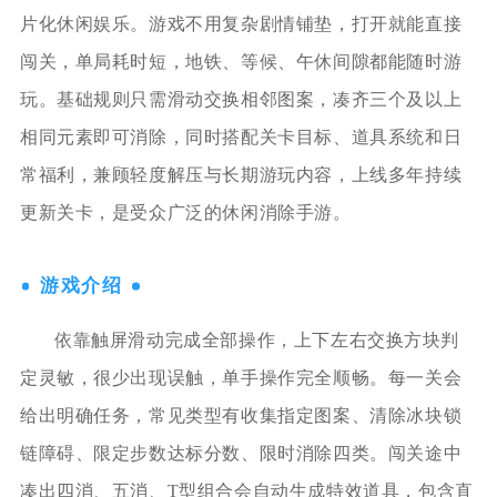
片化休闲娱乐。游戏不用复杂剧情铺垫，打开就能直接
闯关，单局耗时短，地铁、等候、午休间隙都能随时游
玩。基础规则只需滑动交换相邻图案，凑齐三个及以上
相同元素即可消除，同时搭配关卡目标、道具系统和日
常福利，兼顾轻度解压与长期游玩内容，上线多年持续
更新关卡，是受众广泛的休闲消除手游。
游戏介绍
依靠触屏滑动完成全部操作，上下左右交换方块判
定灵敏，很少出现误触，单手操作完全顺畅。每一关会
给出明确任务，常见类型有收集指定图案、清除冰块锁
链障碍、限定步数达标分数、限时消除四类。闯关途中
凑出四消、五消、T型组合会自动生成特效道具，包含直