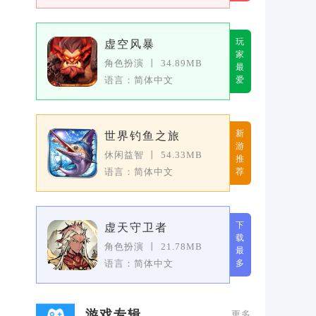
玩
虚空风暴
家
角色扮演
丨
34.89MB
最
语言：简体中文
爱
新
世界钓鱼之旅
游
休闲益智
丨
54.33MB
推
语言：简体中文
荐
下
虚天守卫者
载
角色扮演
丨
21.78MB
最
语言：简体中文
多
游戏专辑
更多