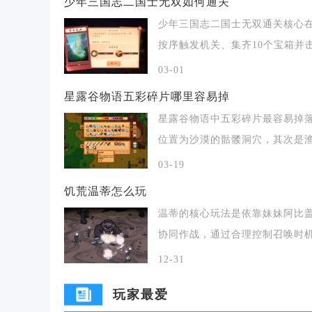
少年三国志二国士无双如何通关
少年三国志二国士无双通关核心
按序触发机关、集齐10个宝箱并
最终BOSS邓
03-01
星露谷物语五彩碎片哪里容易掉
星露谷物语中五彩碎片最容易掉
位置为沙漠的骷髅洞穴，其次是
宝箱、远古果实兑
03-19
饥荒温蒂怎么玩
温蒂的核心玩法是依靠妹妹阿比
协同作战，通过合理控制召唤时
技能运用与生存规
12-31
玩家最爱