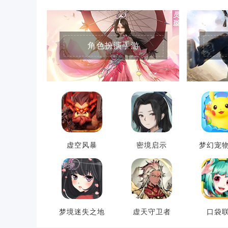
角色扮演手游
虚空风暴
密境启示
梦幻宠
梦境迷失之地
虚天守卫者
口袋