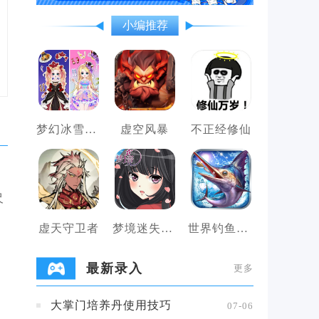
小编推荐
梦幻冰雪公主变装女王
虚空风暴
不正经修仙
尺
虚天守卫者
梦境迷失之地
世界钓鱼之旅
最新录入
更多
大掌门培养丹使用技巧
07-06