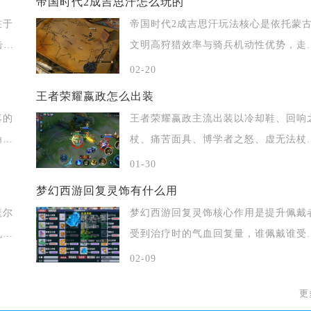
帝国时代2成吉思汗怎么玩的
在于
帝国时代2成吉思汗玩法核心是依托蒙
击败
文明高狩猎效率与骑兵机动性优势，走
经济、速
02-20
王者荣耀嬴政怎么出装
落的
王者荣耀嬴政主流出装以冷却鞋、回响
渔夫
杖、痛苦面具、博学者之怒、虚无法杖
辉月为核
01-30
梦幻西游回复灵饰有什么用
盖尔
梦幻西游回复灵饰核心作用是提升佩戴
机、
受到治疗时的气血回复量，谁佩戴谁受
益，是强化
02-09
更