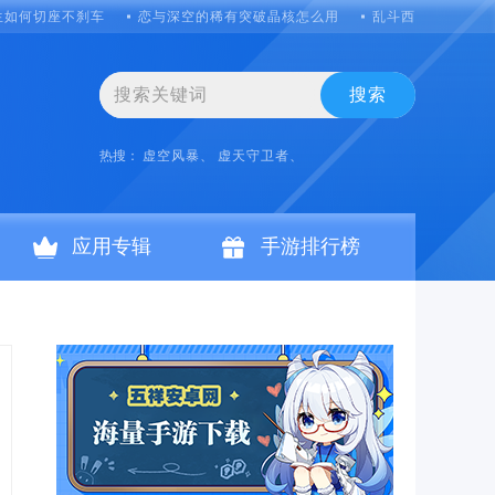
生如何切座不刹车
恋与深空的稀有突破晶核怎么用
乱斗西游第二十一
搜索
热搜：
虚空风暴、
虚天守卫者、
应用专辑
手游排行榜