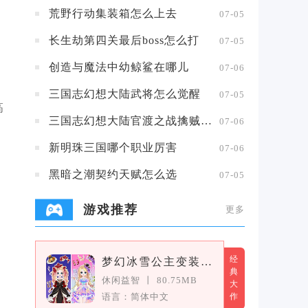
荒野行动集装箱怎么上去
07-05
长生劫第四关最后boss怎么打
07-05
创造与魔法中幼鲸鲨在哪儿
07-06
三国志幻想大陆武将怎么觉醒
07-05
高
三国志幻想大陆官渡之战擒贼擒王攻略
07-06
新明珠三国哪个职业厉害
07-06
黑暗之潮契约天赋怎么选
07-05
游戏推荐
更多
经
梦幻冰雪公主变装女王
典
休闲益智
丨
80.75MB
大
语言：简体中文
作