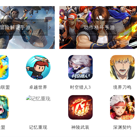
冒险解谜手游
动作格斗手游
物联盟
卓越世界
时空猎人3
境界刀鸣
联盟
记忆重现
神陵武装
深渊契约