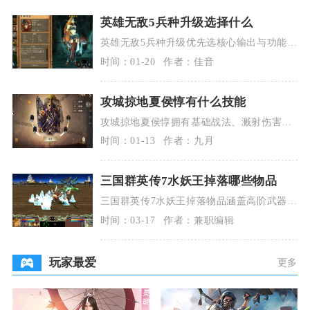
英雄无敌5兵种升级选择什么
英雄无敌5兵种升级优先选核心输出与功能型
单位，低级兵侧重生存，高级兵强化专属特
时间：01-20
作者：佳音
技，按阵营特
攻城掠地夏侯惇有什么技能
攻城掠地夏侯惇拥有基础战法、溅射伤害、
觉醒核心buff、三大觉醒小技能及联合觉醒
时间：01-13
作者：九月
战法五大核
三国群英传7水妖王掉落哪些物品
三国群英传7水妖王掉落物品涵盖高阶武器、
稀有坐骑、顶级锻造材料及特殊道具，核心
时间：03-17
作者：兼职编辑
掉落有机铁连
玩家最爱
更多