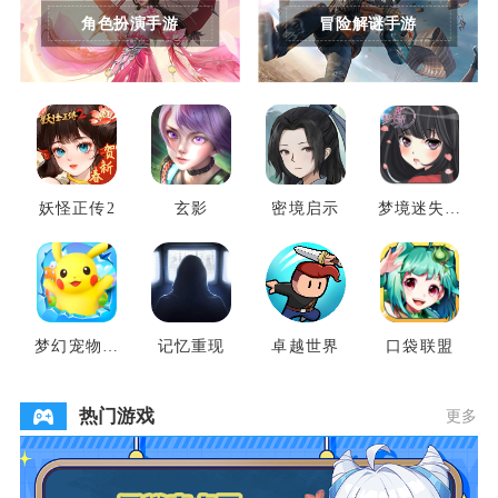
角色扮演手游
冒险解谜手游
妖怪正传2
玄影
密境启示
梦境迷失之
地
梦幻宠物联
记忆重现
卓越世界
口袋联盟
盟
热门游戏
更多