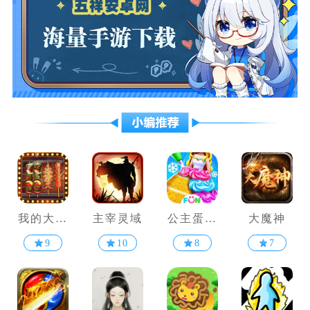
我的大排
主宰灵域
公主蛋糕
大魔神
档
制作
9
10
8
7