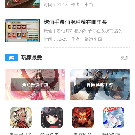
碎片、珍稀养成资源与星数兑换特权，是提
时间：01-13
作者：小白
升阵容战力、
诛仙手游仙府种植在哪里买
诛仙手游仙府种植的种子可在系统商店的仙
府分类中购买，也能通过仙府内种植操作的
时间：12-29
作者：路边李四
快捷跳转入口直
玩家最爱
更多
角色扮演手游
冒险解谜手游
虚天守卫者
梦境迷失之
虚空风暴
轩辕剑龙舞