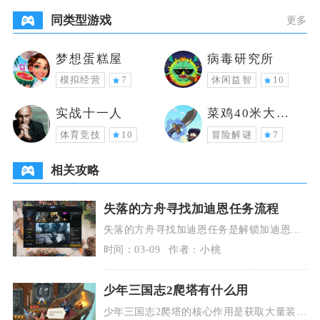
同类型游戏
更多
梦想蛋糕屋
病毒研究所
模拟经营
7
休闲益智
10
实战十一人
菜鸡40米大砍
刀
体育竞技
10
冒险解谜
7
相关攻略
失落的方舟寻找加迪恩任务流程
失落的方舟寻找加迪恩任务是解锁加迪恩讨
伐副本的关键前置任务，角色达到50级且主
时间：03-09
作者：小桃
线推进至贝隆
少年三国志2爬塔有什么用
少年三国志2爬塔的核心作用是获取大量装备