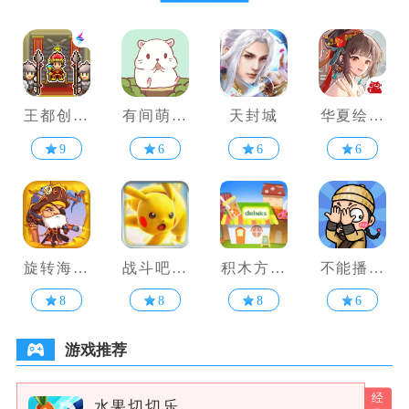
王都创世
有间萌宠
天封城
华夏绘世
录
小屋
录
9
6
6
6
旋转海盗
战斗吧精
积木方块
不能播的
船
灵
叠叠乐
剧情
8
8
8
6
游戏推荐
水果切切乐