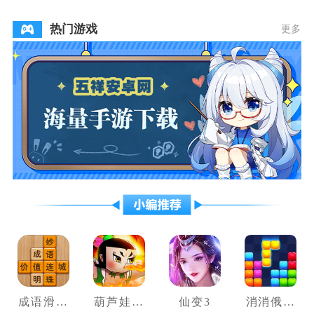
热门游戏
更多
成语滑动
葫芦娃大
仙变3
消消俄罗