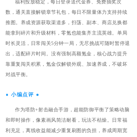
福利投放稳定，每日登录送代金券、免费抽奖次
数，通关直接解锁章节礼包，每日不限量体力支持持续
推图。养成资源获取渠道多，扫荡、副本、商店兑换都
能拿到碎片和升级材料，零氪也能集齐主流英雄。单局
时长灵活，日常闯关5分钟一局，无尽挑战可随时暂停退
出，适配碎片时间。没有强制高额氪金，核心战力提升
靠重复闯关积累，氪金仅解锁外观、加速养成，不破坏
对战平衡。
小编点评
作为塔防+射击融合手游，超能防御平衡了策略动脑
和即时操作，像素画风简洁耐看，玩法不枯燥。日常福
利充足，离线收益能减少重复刷图的负担，养成周期宽