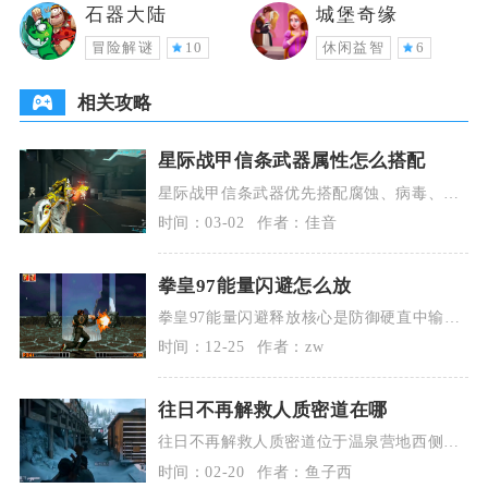
石器大陆
城堡奇缘
冒险解谜
10
休闲益智
6
相关攻略
星际战甲信条武器属性怎么搭配
星际战甲信条武器优先搭配腐蚀、病毒、辐
射三大核心复合元素，暴击流堆高额暴率暴
时间：03-02
作者：佳音
伤与多重射击，
拳皇97能量闪避怎么放
拳皇97能量闪避释放核心是防御硬直中输入
前/后+AB，消耗1格能量，实现无敌翻滚规
时间：12-25
作者：zw
避攻击并
往日不再解救人质密道在哪
往日不再解救人质密道位于温泉营地西侧废
弃疗养院后方的地下通风管道入口，这条隐
时间：02-20
作者：鱼子西
蔽通道是完成该