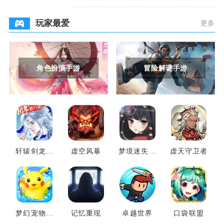
玩家最爱
更多
角色扮演手游
冒险解谜手游
轩辕剑龙舞
虚空风暴
梦境迷失之
虚天守卫者
云山
地
梦幻宠物联
记忆重现
卓越世界
口袋联盟
盟