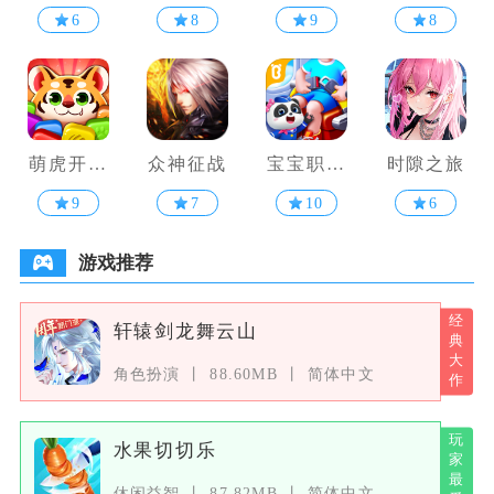
消除
作战
斯
6
8
9
8
萌虎开心
众神征战
宝宝职业
时隙之旅
消
梦工厂
9
7
10
6
游戏推荐
轩辕剑龙舞云山
角色扮演
88.60MB
简体中文
水果切切乐
休闲益智
87.82MB
简体中文