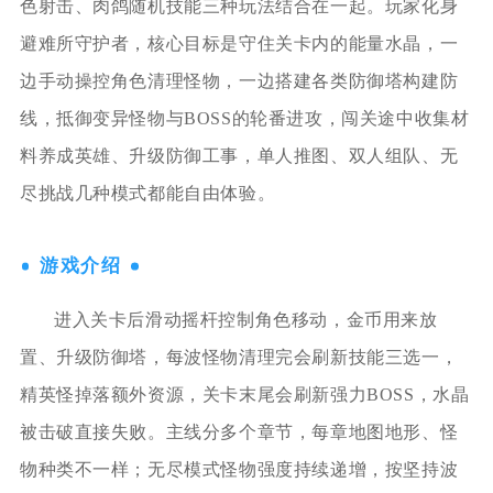
色射击、肉鸽随机技能三种玩法结合在一起。玩家化身
避难所守护者，核心目标是守住关卡内的能量水晶，一
边手动操控角色清理怪物，一边搭建各类防御塔构建防
线，抵御变异怪物与BOSS的轮番进攻，闯关途中收集材
料养成英雄、升级防御工事，单人推图、双人组队、无
尽挑战几种模式都能自由体验。
游戏介绍
进入关卡后滑动摇杆控制角色移动，金币用来放
置、升级防御塔，每波怪物清理完会刷新技能三选一，
精英怪掉落额外资源，关卡末尾会刷新强力BOSS，水晶
被击破直接失败。主线分多个章节，每章地图地形、怪
物种类不一样；无尽模式怪物强度持续递增，按坚持波