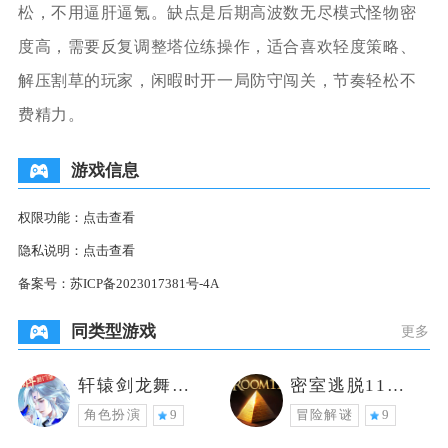
松，不用逼肝逼氪。缺点是后期高波数无尽模式怪物密
度高，需要反复调整塔位练操作，适合喜欢轻度策略、
解压割草的玩家，闲暇时开一局防守闯关，节奏轻松不
费精力。
游戏信息
权限功能：
点击查看
隐私说明：
点击查看
备案号：
苏ICP备2023017381号-4A
同类型游戏
更多
轩辕剑龙舞云
密室逃脱11逃
山
出神秘金字塔
角色扮演
9
冒险解谜
9