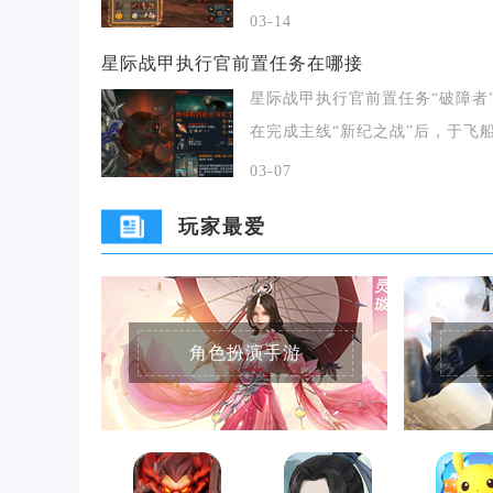
后者主进攻术与攻
03-14
星际战甲执行官前置任务在哪接
星际战甲执行官前置任务“破障者
在完成主线“新纪之战”后，于飞
典（资料库）
03-07
玩家最爱
角色扮演手游