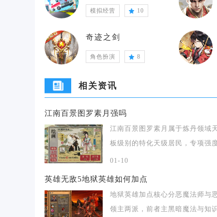
模拟经营
10
奇迹之剑
角色扮演
8
相关资讯
江南百景图罗素月强吗
江南百景图罗素月属于炼丹领域
板级别的特化天级居民，专项强
高，泛用能力一般
01-10
英雄无敌5地狱英雄如何加点
地狱英雄加点核心分恶魔法师与
领主两派，前者主黑暗魔法与知