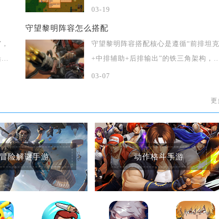
古果实兑
03-19
守望黎明阵容怎么搭配
”，
守望黎明阵容搭配核心是遵循“前排坦
船秘
+中排辅助+后排输出”的铁三角架构，
先选择
03-07
更
冒险解谜手游
动作格斗手游