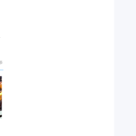
克
优
多