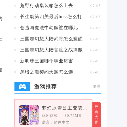
荒野行动集装箱怎么上去
07-05
长生劫第四关最后boss怎么打
07-05
的
创造与魔法中幼鲸鲨在哪儿
07-06
三国志幻想大陆武将怎么觉醒
上
07-05
三国志幻想大陆官渡之战擒贼擒王攻略
07-06
新明珠三国哪个职业厉害
07-06
趣
黑暗之潮契约天赋怎么选
07-05
游戏推荐
更多
经
梦幻冰雪公主变装女王
典
休闲益智
丨
80.75MB
大
语言：简体中文
作