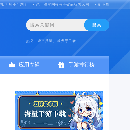
生如何切座不刹车
恋与深空的稀有突破晶核怎么用
乱斗西游第二十一
搜索
热搜：
虚空风暴、
虚天守卫者、
应用专辑
手游排行榜