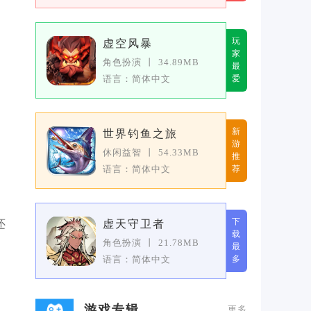
玩
虚空风暴
家
角色扮演
丨
34.89MB
最
语言：简体中文
爱
新
世界钓鱼之旅
游
休闲益智
丨
54.33MB
推
语言：简体中文
荐
下
还
虚天守卫者
载
角色扮演
丨
21.78MB
最
语言：简体中文
多
游戏专辑
更多