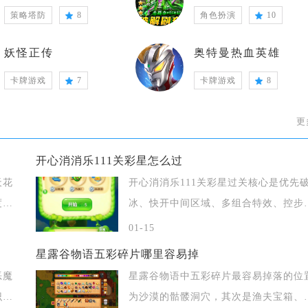
策略塔防
8
角色扮演
10
妖怪正传
奥特曼热血英雄
卡牌游戏
7
卡牌游戏
8
更
开心消消乐111关彩星怎么过
天花
开心消消乐111关彩星过关核心是优先
度极
冰、快开中间区域、多组合特效、控步
打高分
01-15
星露谷物语五彩碎片哪里容易掉
恶魔
星露谷物语中五彩碎片最容易掉落的位
识，
为沙漠的骷髅洞穴，其次是渔夫宝箱、