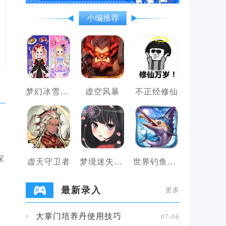
小编推荐
梦幻冰雪公主变装女王
虚空风暴
不正经修仙
家
虚天守卫者
梦境迷失之地
世界钓鱼之旅
最新录入
更多
大掌门培养丹使用技巧
07-06