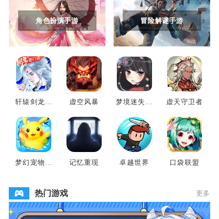
角色扮演手游
冒险解谜手游
轩辕剑龙舞
虚空风暴
梦境迷失之
虚天守卫者
云山
地
梦幻宠物联
记忆重现
卓越世界
口袋联盟
盟
热门游戏
更多