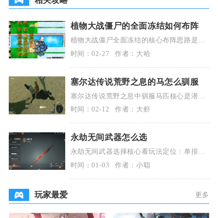
相关攻略
植物大战僵尸的全面冻结如何布阵
植物大战僵尸全面冻结的核心布阵思路是优
先清冰道、稳阳光经济，以地刺系列为陆地
时间：02-27
作者：大哈
核心防线，火爆
塞尔达传说荒野之息的马怎么驯服
塞尔达传说荒野之息中驯服马匹核心是潜行
接近、快速上马、持续安抚并保证耐力充
时间：02-12
作者：大虾
足，配合食物与药
永劫无间武器怎么选
永劫无间武器选择核心看玩法定位：单排优
选太刀、长剑、斩马刀；多排强推双截棍、
时间：01-03
作者：小聪
裂空剑、火炮；
玩家最爱
更多