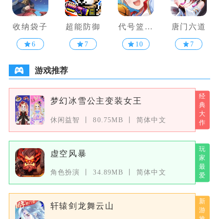
收纳袋子
超能防御
代号篮球
唐门六道
少女
6
7
10
7
游戏推荐
梦幻冰雪公主变装女王
休闲益智
80.75MB
简体中文
虚空风暴
角色扮演
34.89MB
简体中文
轩辕剑龙舞云山