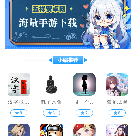
汉字找茬
电子木鱼
同一个世
御龙城堡
王
界
8
6
7
8