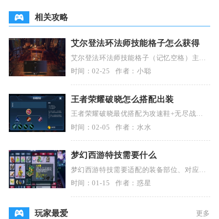
相关攻略
艾尔登法环法师技能格子怎么获得
艾尔登法环法师技能格子（记忆空格）主要
靠收集记忆石永久增加，初始2格，全收集8
时间：02-25
作者：小聪
颗记忆石后可
王者荣耀破晓怎么搭配出装
王者荣耀破晓最优搭配为攻速鞋+无尽战刃
+末世+破晓+逐日之弓+复活甲，适配后羿、
时间：02-05
作者：水水
鲁班七号、
梦幻西游特技需要什么
梦幻西游特技需要适配的装备部位、对应属
性加成、消耗愤怒值以及搭配门派定位，同
时间：01-15
作者：惑星
时兼顾实战场景
玩家最爱
更多