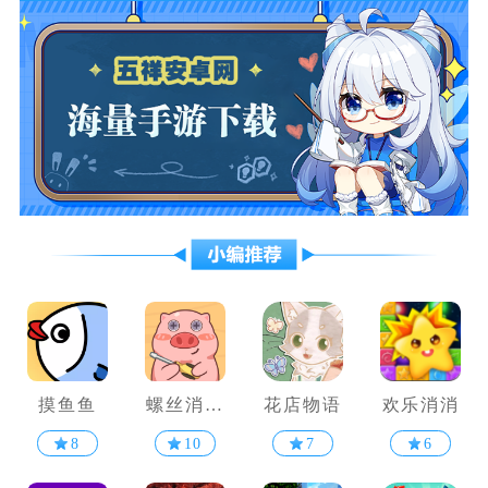
摸鱼鱼
螺丝消不
花店物语
欢乐消消
停
8
10
7
6