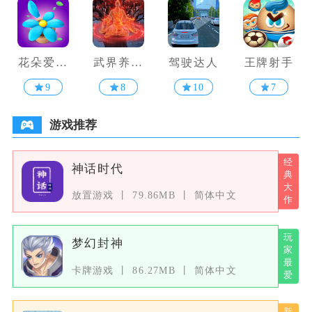
花朵爱消
武界养老
驾驶达人
王牌射手
除
修真
9
8
10
7
游戏推荐
神话时代
放置游戏
79.86MB
简体中文
梦幻封神
卡牌游戏
86.27MB
简体中文