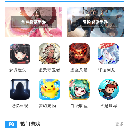
角色扮演手游
冒险解谜手游
梦境迷失之
虚天守卫者
虚空风暴
轩辕剑龙舞
地
云山
记忆重现
梦幻宠物联
口袋联盟
卓越世界
盟
热门游戏
更多