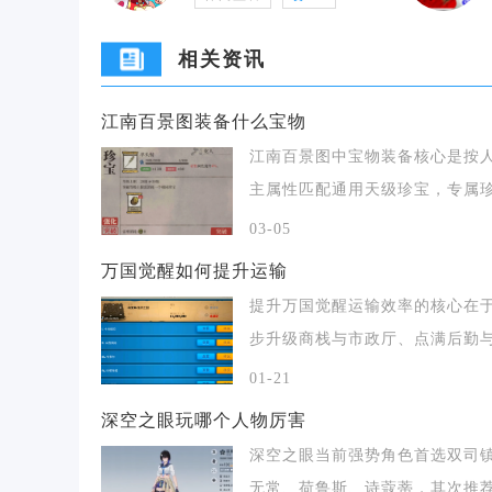
相关资讯
江南百景图装备什么宝物
江南百景图中宝物装备核心是按
主属性匹配通用天级珍宝，专属
仅特定角色有额外
03-05
万国觉醒如何提升运输
提升万国觉醒运输效率的核心在
步升级商栈与市政厅、点满后勤
盟载重科技、搭配
01-21
深空之眼玩哪个人物厉害
深空之眼当前强势角色首选双司镇
无常、荷鲁斯、诗蔻蒂，其次推