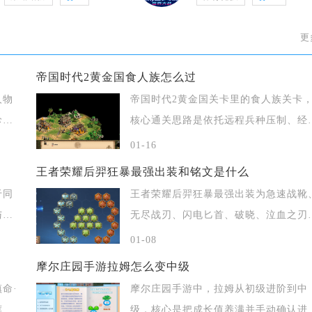
更
帝国时代2黄金国食人族怎么过
人物
帝国时代2黄金国关卡里的食人族关卡
珍宝
核心通关思路是依托远程兵种压制、经
稳步运营
01-16
王者荣耀后羿狂暴最强出装和铭文是什么
于同
王者荣耀后羿狂暴最强出装为急速战靴
与联
无尽战刃、闪电匕首、破晓、泣血之刃
不祥征兆
01-08
摩尔庄园手游拉姆怎么变中级
命·
摩尔庄园手游中，拉姆从初级进阶到中
荐震
级，核心是把成长值养满并手动确认进