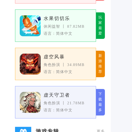
玩
水果切切乐
家
休闲益智
丨
87.82MB
最
语言：简体中文
爱
新
虚空风暴
游
角色扮演
丨
34.89MB
推
语言：简体中文
荐
下
虚天守卫者
载
角色扮演
丨
21.78MB
最
语言：简体中文
多
游戏专辑
更多