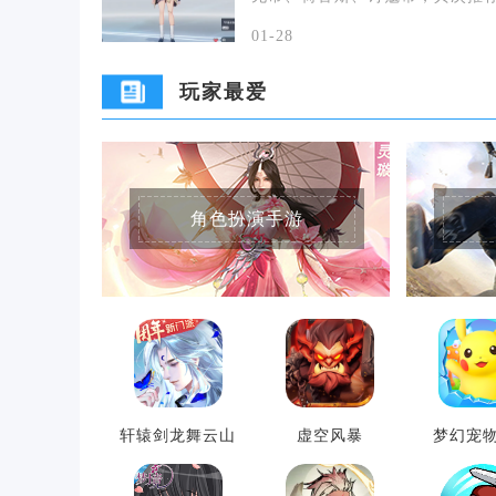
离·月读、障月
01-28
玩家最爱
角色扮演手游
轩辕剑龙舞云山
虚空风暴
梦幻宠