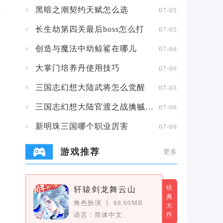
黑暗之潮契约天赋怎么选
07-05
获
长生劫第四关最后boss怎么打
07-05
创造与魔法中幼鲸鲨在哪儿
07-06
大掌门培养丹使用技巧
07-06
三国志幻想大陆武将怎么觉醒
07-05
三国志幻想大陆官渡之战擒贼擒王攻略
07-06
新明珠三国哪个职业厉害
07-06
游戏推荐
更多
经
轩辕剑龙舞云山
典
角色扮演
丨
88.60MB
大
语言：简体中文
作