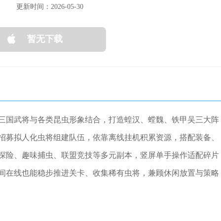
更新时间：2026-05-30
暂无下载
三国武将与各类昆虫形象结合，打造蝗汉、螳魏、铁甲吴三大阵
招募拟人化虫将组建队伍，依靠离线挂机积累资源，搭配装备、
探险、趣味捕虫、联盟竞技等多元副本，竖屏单手操作适配碎片
间在线也能稳步推进关卡、收集稀有虫将，兼顾休闲放置与策略