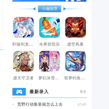
小编推荐
轩辕剑龙舞云山
水果切切乐
虚空风暴
虚天守卫者
梦幻冰雪公主变装女王
世界钓鱼之旅
最新录入
更多
荒野行动集装箱怎么上去
07-05