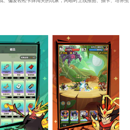
戏、偏爱轻松卡牌闯关的玩家，闲暇时上线推图、抽卡、培养虫