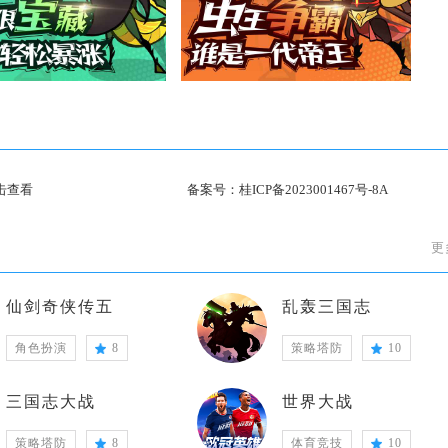
击查看
备案号：
桂ICP备2023001467号-8A
更
仙剑奇侠传五
乱轰三国志
角色扮演
8
策略塔防
10
三国志大战
世界大战
策略塔防
8
体育竞技
10