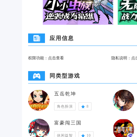
应用信息
权限功能：
点击查看
隐私说明：
点
同类型游戏
五岳乾坤
角色扮演
8
富豪闯三国
休闲益智
10