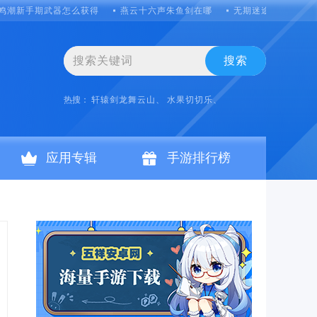
鸣潮新手期武器怎么获得
燕云十六声朱鱼剑在哪
无期迷途值得养吗胡
搜索
热搜：
轩辕剑龙舞云山、
水果切切乐、
应用专辑
手游排行榜