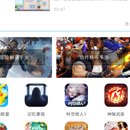
化，关键在于
02-07
更
冒险解谜手游
动作格斗手游
物联盟
记忆重现
时空猎人3
神陵武装