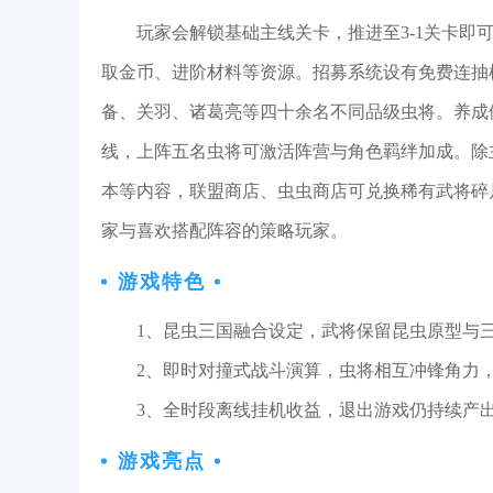
玩家会解锁基础主线关卡，推进至3-1关卡
取金币、进阶材料等资源。招募系统设有免费连抽
备、关羽、诸葛亮等四十余名不同品级虫将。养成
线，上阵五名虫将可激活阵营与角色羁绊加成。除
本等内容，联盟商店、虫虫商店可兑换稀有武将碎
家与喜欢搭配阵容的策略玩家。
游戏特色
1、昆虫三国融合设定，武将保留昆虫原型与
2、即时对撞式战斗演算，虫将相互冲锋角力
3、全时段离线挂机收益，退出游戏仍持续产
游戏亮点