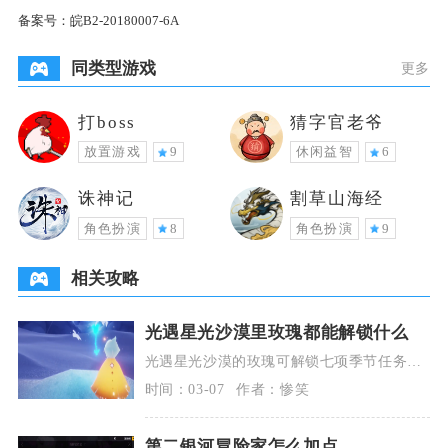
备案号：
皖B2-20180007-6A
同类型游戏
更多
打boss
猜字官老爷
放置游戏
9
休闲益智
6
诛神记
割草山海经
角色扮演
8
角色扮演
9
相关攻略
光遇星光沙漠里玫瑰都能解锁什么
光遇星光沙漠的玫瑰可解锁七项季节任务、
限定装扮、特殊动作、隐藏场景与联动奖
时间：03-07
作者：惨笑
励，是小王子季核
第二银河冒险家怎么加点