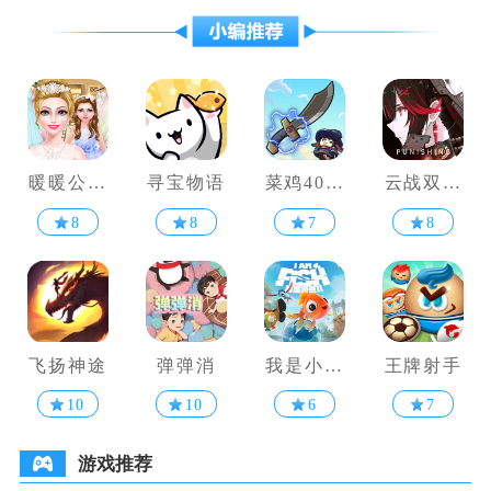
暖暖公主
寻宝物语
菜鸡40米
云战双帕
婚纱设计
大砍刀
弥什
8
8
7
8
飞扬神途
弹弹消
我是小鱼
王牌射手
儿
10
10
6
7
游戏推荐