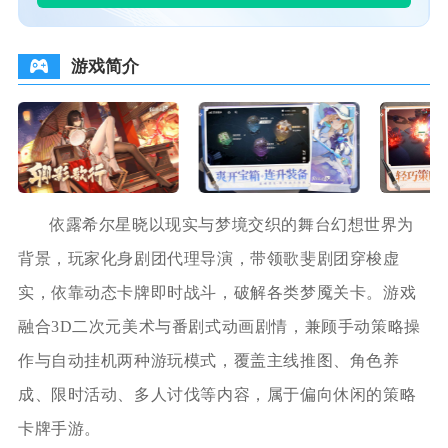
游戏简介
依露希尔星晓以现实与梦境交织的舞台幻想世界为
背景，玩家化身剧团代理导演，带领歌斐剧团穿梭虚
实，依靠动态卡牌即时战斗，破解各类梦魇关卡。游戏
融合3D二次元美术与番剧式动画剧情，兼顾手动策略操
作与自动挂机两种游玩模式，覆盖主线推图、角色养
成、限时活动、多人讨伐等内容，属于偏向休闲的策略
卡牌手游。