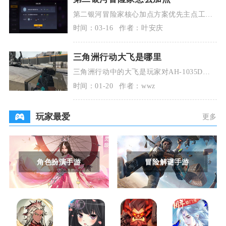
第二银河冒险家核心加点方案优先主点工程
与电子属性，副点护盾抗性与舰船机动，输
时间：03-16
作者：叶安庆
出端适度补强武
三角洲行动大飞是哪里
三角洲行动中的大飞是玩家对AH-1035D突
击直升机的俗称，该载具可在游戏的全面战
时间：01-20
作者：wwz
场模式与
玩家最爱
更多
角色扮演手游
冒险解谜手游