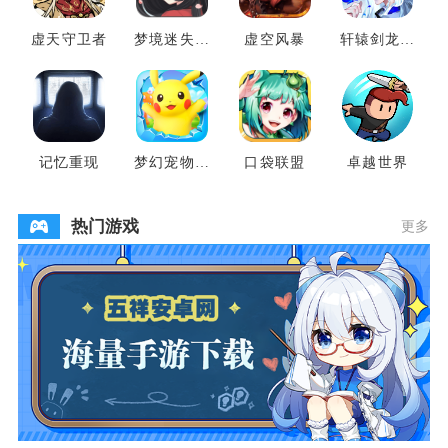
虚天守卫者
梦境迷失之
虚空风暴
轩辕剑龙舞
地
云山
记忆重现
梦幻宠物联
口袋联盟
卓越世界
盟
热门游戏
更多