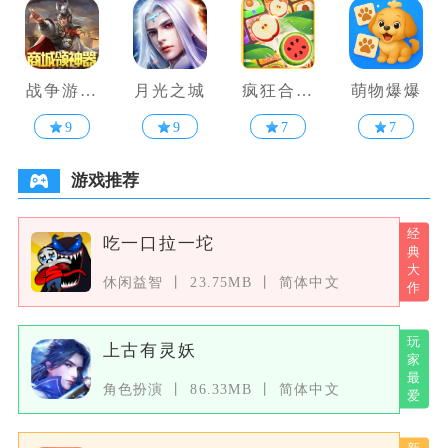
战争游戏
月光之城
疯狂合水
萌物爆爆
全面冲突
果
9
9
7
7
游戏推荐
吃一口拉一坨
休闲益智
23.75MB
简体中文
上古有灵妖
角色扮演
86.33MB
简体中文