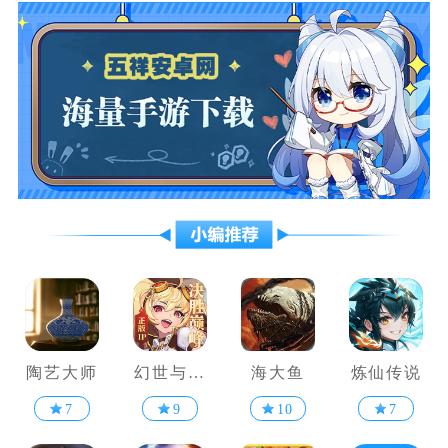
陶艺大师
幻世与冒
海大鱼
炼仙传说
险
7
9
10
7