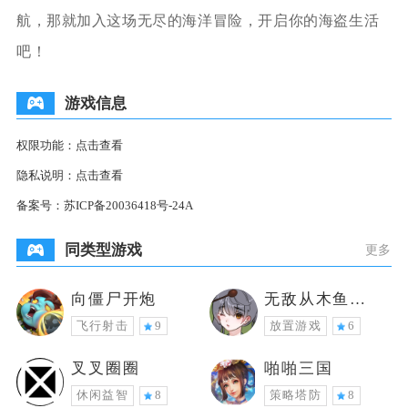
航，那就加入这场无尽的海洋冒险，开启你的海盗生活
吧！
游戏信息
权限功能：
点击查看
隐私说明：
点击查看
备案号：
苏ICP备20036418号-24A
同类型游戏
更多
向僵尸开炮
无敌从木鱼开
始
飞行射击
9
放置游戏
6
叉叉圈圈
啪啪三国
休闲益智
8
策略塔防
8