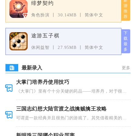
绯梦契约
角色扮演
30.14MB
简体中文
途游五子棋
休闲益智
27.95MB
简体中文
最新录入
更多
大掌门培养丹使用技巧
《大掌门》里有个十分关键的药品——培养丹，对于很多
人来说这个
三国志幻想大陆官渡之战擒贼擒王攻略
可谓是一款经典并且很热门的游戏了。其凭借着精美的画
风和多种多
新明珠三国哪个职业厉害