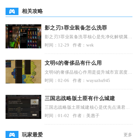
相关攻略
影之刃3罪业装备怎么洗罪
影之刃3罪业装备洗罪核心是先净化解锁属
性、再用洗罪符镇压负面效果，按“净化→洗
时间：12-29
作者：wek
罪→资源规划
文明6的奢侈品有什么用
文明6的奢侈品核心作用是提升城市宜居度、
支撑贸易外交、激活行业与公司玩法，同时
时间：02-06
作者：wuyuzhu945
为地块提供基
三国志战略版土匪有什么城建
三国志战略版土匪城建核心是优先点满君主
殿、仓库、民居与军事类建筑，放弃资源地
时间：01-02
作者：美惠子
产出建筑，围绕
玩家最爱
更多