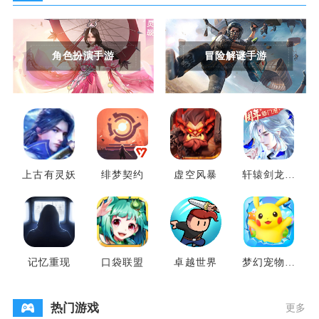
角色扮演手游
冒险解谜手游
上古有灵妖
绯梦契约
虚空风暴
轩辕剑龙舞
云山
记忆重现
口袋联盟
卓越世界
梦幻宠物联
盟
热门游戏
更多