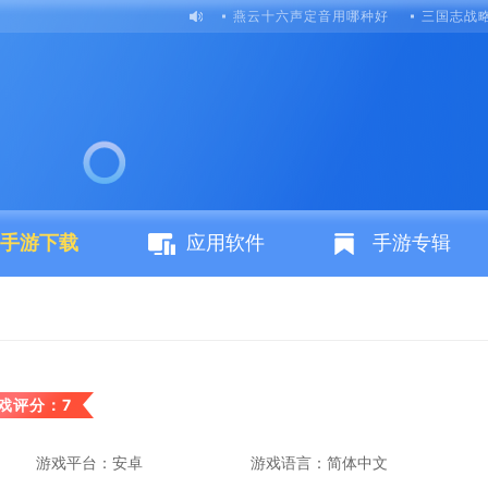
燕云十六声定音用哪种好
三国志战略
手游下载
应用软件
手游专辑
戏评分：7
游戏平台：安卓
游戏语言：简体中文