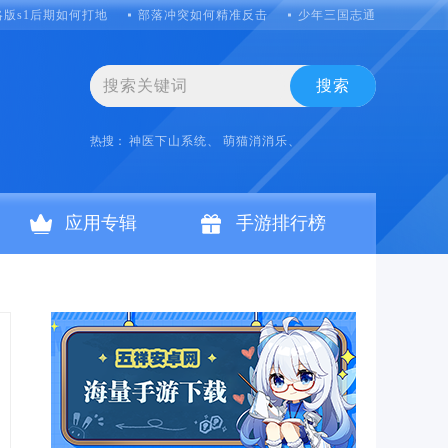
版s1后期如何打地
部落冲突如何精准反击
少年三国志通天塔如何通
搜索
热搜：
神医下山系统、
萌猫消消乐、
应用专辑
手游排行榜