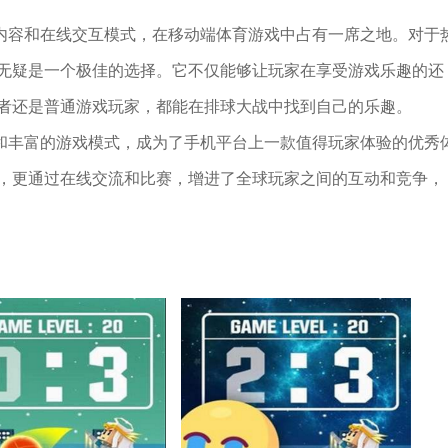
戏内容和在线交互模式，在移动端体育游戏中占有一席之地。对于
无疑是一个极佳的选择。它不仅能够让玩家在享受游戏乐趣的还
者还是普通游戏玩家，都能在排球大战中找到自己的乐趣。
验和丰富的游戏模式，成为了手机平台上一款值得玩家体验的优秀
，更通过在线交流和比赛，增进了全球玩家之间的互动和竞争，