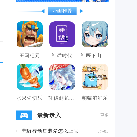
小编推荐
王国纪元
神话时代
神医下山系统
水果切切乐
轩辕剑龙舞云山
萌猫消消乐
最新录入
更多
荒野行动集装箱怎么上去
07-05