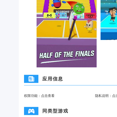
应用信息
权限功能：
点击查看
隐私说明：
点
同类型游戏