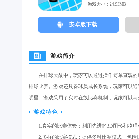
游戏大小：24.93MB
安卓版下载
游戏简介
在排球大战中，玩家可以通过操作简单直观的
排球比赛。游戏还具备球员成长系统，玩家可以通
明星。游戏采用了实时在线比赛机制，玩家可以与
游戏特色
1.真实的比赛体验：利用先进的3D图形和物
2.多样的比赛模式：提供多种比赛模式，包