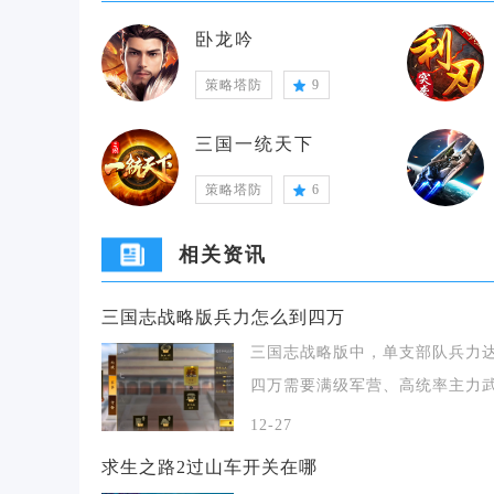
卧龙吟
策略塔防
9
三国一统天下
策略塔防
6
相关资讯
三国志战略版兵力怎么到四万
三国志战略版中，单支部队兵力
四万需要满级军营、高统率主力
将、高阶兵战科技与
12-27
求生之路2过山车开关在哪