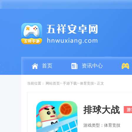
首页
资讯中心
当前位置：
网站首页
手游下载
体育竞技
正文
排球大战
游
游戏类型：体育竞技