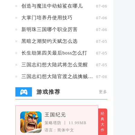
创造与魔法中幼鲸鲨在哪儿
07-06
大掌门培养丹使用技巧
07-06
新明珠三国哪个职业厉害
07-06
黑暗之潮契约天赋怎么选
07-05
长生劫第四关最后boss怎么打
07-05
三国志幻想大陆武将怎么觉醒
07-05
三国志幻想大陆官渡之战擒贼擒王攻略
07-06
游戏推荐
更多
经
王国纪元
典
策略塔防
丨
11.99MB
大
语言：简体中文
作