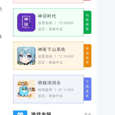
热
玩
神话时代
家
放置游戏
丨
79.86MB
最
语言：简体中文
爱
体
新
神医下山系统
游
放置游戏
丨
72.59MB
推
语言：简体中文
荐
下
萌猫消消乐
载
休闲益智
丨
87.11MB
最
语言：简体中文
多
游戏专辑
更多