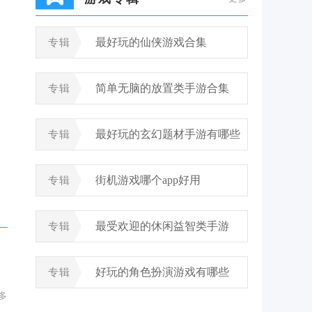
最好玩的仙侠游戏合集
专辑
简单无脑的放置类手游合集
专辑
最好玩的玄幻题材手游有哪些
专辑
街机游戏哪个app好用
专辑
最受欢迎的休闲益智类手游
专辑
好玩的角色扮演游戏有哪些
专辑
多