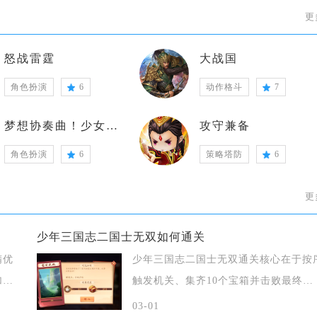
更
怒战雷霆
大战国
角色扮演
6
动作格斗
7
梦想协奏曲！少女乐团派对！
攻守兼备
角色扮演
6
策略塔防
6
更
少年三国志二国士无双如何通关
精优
少年三国志二国士无双通关核心在于按
加工
触发机关、集齐10个宝箱并击败最终
BOSS邓
03-01