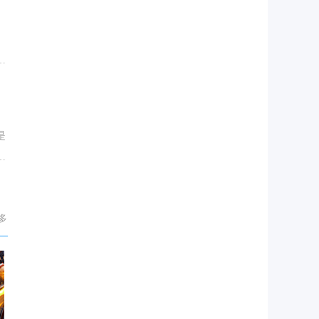
、
周
是
与
多