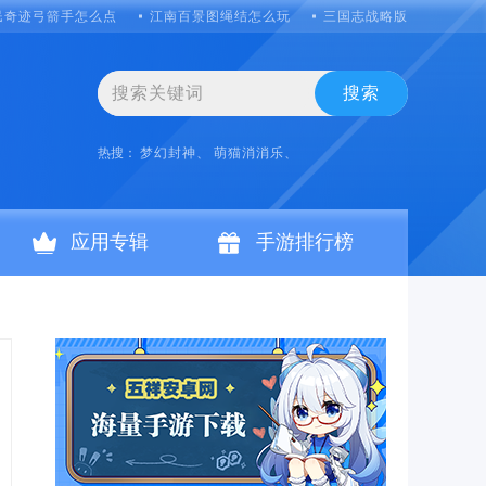
民奇迹弓箭手怎么点
江南百景图绳结怎么玩
三国志战略版s1后期如何
搜索
热搜：
梦幻封神、
萌猫消消乐、
应用专辑
手游排行榜