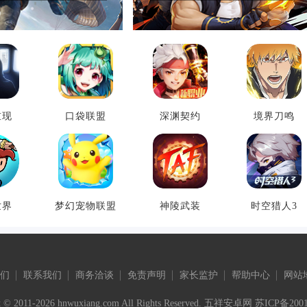
重现
口袋联盟
深渊契约
境界刀鸣
世界
梦幻宠物联盟
神陵武装
时空猎人3
们
联系我们
商务洽谈
免责声明
家长监护
帮助中心
网站
t © 2011-2026 hnwuxiang.com All Rights Reserved. 五祥安卓网
苏ICP备2001