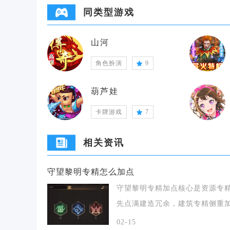
同类型游戏
山河
角色扮演
9
葫芦娃
卡牌游戏
7
相关资讯
守望黎明专精怎么加点
守望黎明专精加点核心是资源专
先点满建造冗余，建筑专精侧重
队列与建筑大师，
02-15