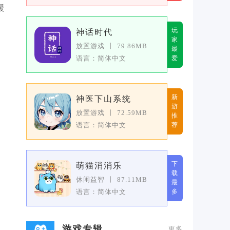
缓
玩
神话时代
家
放置游戏
丨
79.86MB
最
语言：简体中文
爱
新
神医下山系统
游
放置游戏
丨
72.59MB
推
语言：简体中文
荐
下
萌猫消消乐
载
休闲益智
丨
87.11MB
最
语言：简体中文
多
游戏专辑
更多