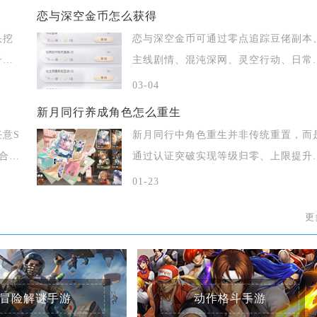
恋与深空金币怎么获得
头挖
恋与深空金币可通过零点追踪豆佬副本
子获
主线剧情、混沌深网、灵空行动、日常
常任务及
03-04
新月同行养成角色怎么重生
意S
新月同行中角色重生并非传统重置，而
宠合成
通过认证突破实现等级归零、上限提升
属性跃迁
01-23
更
冒险解谜手游
动作格斗手游