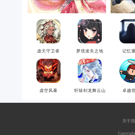
虚天守卫者
梦境迷失之地
记忆
虚空风暴
轩辕剑龙舞云山
卓越
关于我
Copyrigh