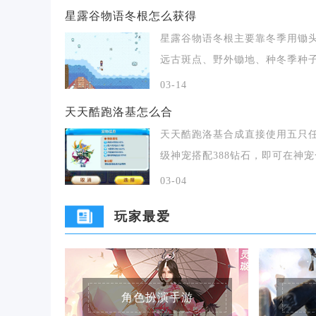
星露谷物语冬根怎么获得
星露谷物语冬根主要靠冬季用锄
远古斑点、野外锄地、种冬季种
得，也能通过矿井
03-14
天天酷跑洛基怎么合
天天酷跑洛基合成直接使用五只任
级神宠搭配388钻石，即可在神
界面召唤出
03-04
玩家最爱
角色扮演手游