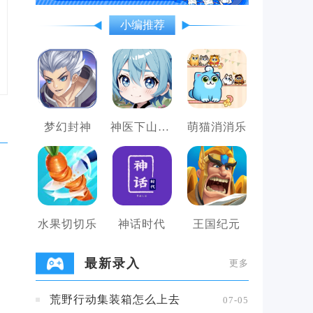
小编推荐
梦幻封神
神医下山系统
萌猫消消乐
水果切切乐
神话时代
王国纪元
最新录入
更多
荒野行动集装箱怎么上去
07-05