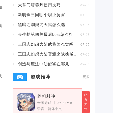
大掌门培养丹使用技巧
07-06
和
新明珠三国哪个职业厉害
07-06
黑暗之潮契约天赋怎么选
07-05
戏
长生劫第四关最后boss怎么打
07-05
三国志幻想大陆武将怎么觉醒
07-05
三国志幻想大陆官渡之战擒贼擒王攻略
07-06
创造与魔法中幼鲸鲨在哪儿
07-06
代
游戏推荐
更多
经
梦幻封神
典
卡牌游戏
丨
86.27MB
大
语言：简体中文
作