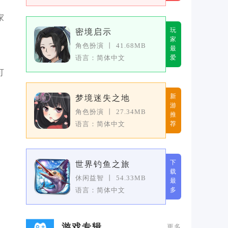
家
玩
密境启示
家
角色扮演
丨
41.68MB
最
语言：简体中文
爱
可
新
梦境迷失之地
游
角色扮演
丨
27.34MB
推
语言：简体中文
荐
下
世界钓鱼之旅
载
休闲益智
丨
54.33MB
最
语言：简体中文
多
游戏专辑
更多