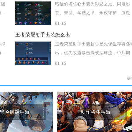
障团
暗信偷塔核心出装为影忍之足、闪电匕
增
首、末世、暴烈之甲、永夜守护、血魔
怒，铭文带
01-15
王者荣耀射手出装怎么出
本掉
王者荣耀射手出装核心是先保生存再叠
购买
出，优先攻速暴击流或法球流，中后期
穿透与保
01-15
更
冒险解谜手游
动作格斗手游