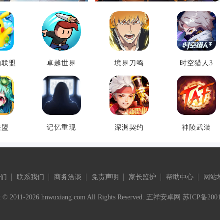
物联盟
卓越世界
境界刀鸣
时空猎人3
联盟
记忆重现
深渊契约
神陵武装
们
联系我们
商务洽谈
免责声明
家长监护
帮助中心
网站
t © 2011-2026 hnwuxiang.com All Rights Reserved. 五祥安卓网
苏ICP备2001