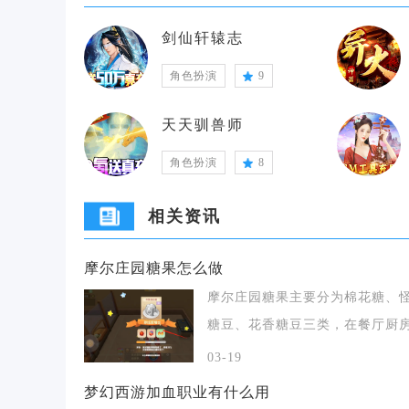
剑仙轩辕志
角色扮演
9
天天驯兽师
角色扮演
8
相关资讯
摩尔庄园糖果怎么做
摩尔庄园糖果主要分为棉花糖、
糖豆、花香糖豆三类，在餐厅厨
家园料理台收集对
03-19
梦幻西游加血职业有什么用