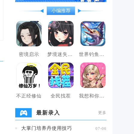
小编推荐
密境启示
梦境迷失之地
世界钓鱼之旅
不正经修仙
全民找茬
我想和你谈恋爱
最新录入
更多
大掌门培养丹使用技巧
07-06
。