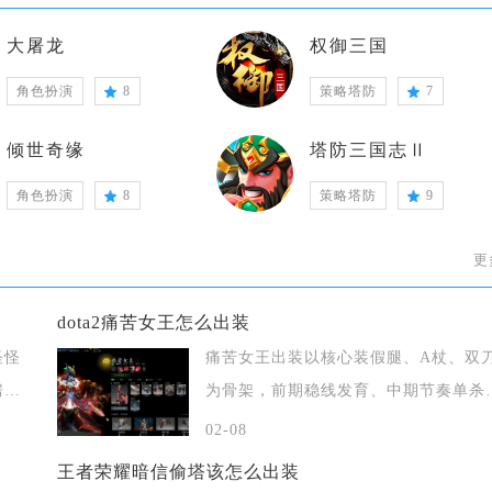
大屠龙
权御三国
角色扮演
8
策略塔防
7
倾世奇缘
塔防三国志Ⅱ
角色扮演
8
策略塔防
9
更
dota2痛苦女王怎么出装
怪怪
痛苦女王出装以核心装假腿、A杖、双
房或
为骨架，前期稳线发育、中期节奏单杀
后期补防
02-08
王者荣耀暗信偷塔该怎么出装