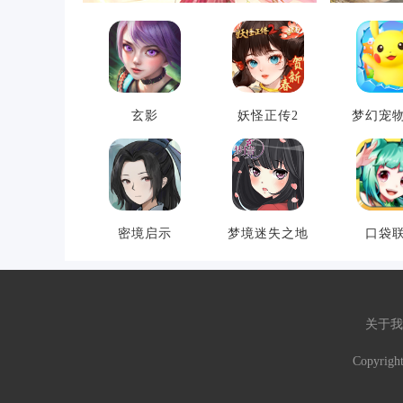
玄影
妖怪正传2
梦幻宠
密境启示
梦境迷失之地
口袋
关于我
Copyrigh