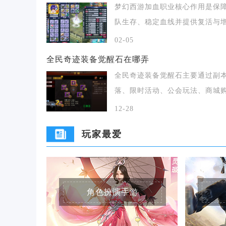
梦幻西游加血职业核心作用是保
队生存、稳定血线并提供复活与
益，是所有难度任务
02-05
全民奇迹装备觉醒石在哪弄
全民奇迹装备觉醒石主要通过副
落、限时活动、公会玩法、商城
及合成兑换五大核
12-28
玩家最爱
角色扮演手游