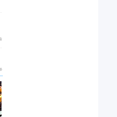
之
输
补
多