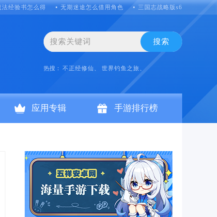
魔法经验书怎么得
无期迷途怎么借用角色
三国志战略版s6怎么克制吴
搜索
热搜：
不正经修仙、
世界钓鱼之旅、
应用专辑
手游排行榜