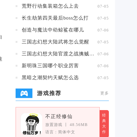
荒野行动集装箱怎么上去
07-05
长生劫第四关最后boss怎么打
07-05
创造与魔法中幼鲸鲨在哪儿
07-06
自
三国志幻想大陆武将怎么觉醒
07-05
三国志幻想大陆官渡之战擒贼擒王攻略
07-06
速
新明珠三国哪个职业厉害
07-06
黑暗之潮契约天赋怎么选
07-05
游戏推荐
更多
经
不正经修仙
典
放置游戏
丨
48.56MB
大
语言：简体中文
作