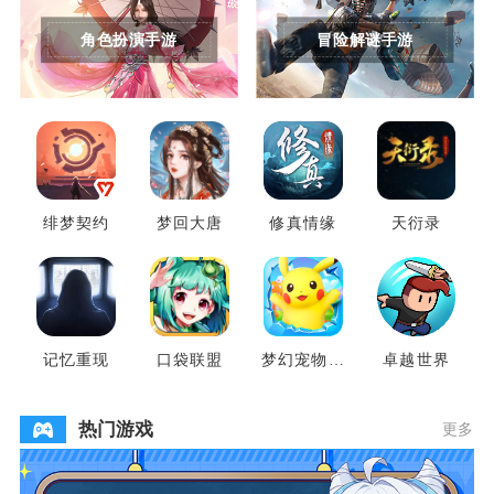
角色扮演手游
冒险解谜手游
绯梦契约
梦回大唐
修真情缘
天衍录
记忆重现
口袋联盟
梦幻宠物联
卓越世界
盟
热门游戏
更多