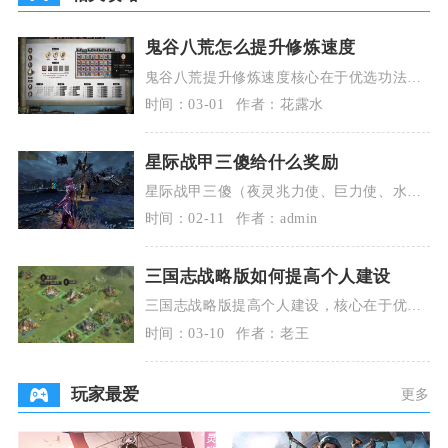
鬼谷八荒怎么提升修炼速度
鬼谷八荒提升修炼速度核心在于优选功法、
高灵气区域修炼、拉满悟性资质、巧用宗门
时间：03-01
作者：花露水
与道侣机制，再
星际战甲三傻给什么奖励
星际战甲三傻（夜灵兆力使、巨力使、水力
使）的核心奖励为专属武器振幅晶体、高阶
时间：02-11
作者：admin
战甲/指挥官赋
三国志战略版如何提高个人建设
三国志战略版提高个人建设，核心在于优先
升级高级资源地建筑、搭配高内政武将委
时间：03-10
作者：老王
任、合理规划建筑
玩家最爱
更多