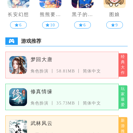
长安幻想
熊熊要回
黑子的篮
图娘
家
球街头对
6
10
6
9
决
游戏推荐
梦回大唐
角色扮演
58.81MB
简体中文
修真情缘
角色扮演
35.73MB
简体中文
武林风云