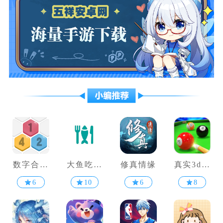
数字合合
大鱼吃小
修真情缘
真实3d台
乐
鱼
球
6
10
6
8