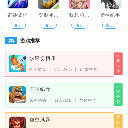
雷神战记
变形冲冲
我想和你
诸神纪事
冲
谈恋爱
8
8
8
10
游戏推荐
水果切切乐
休闲益智
87.82MB
简体中文
王国纪元
策略塔防
11.99MB
简体中文
虚空风暴