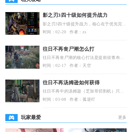
影之刃3四十级如何提升战力
影之刃3四十级提升战力，核心在于优先完善
装备养成、优化技能链搭配，再用心法、刻
时间：02-20
作者：zs
印与日常玩法
往日不再丧尸潮怎么打
往日不再丧尸潮的核心打法是提前侦查布
控、依托地形拉扯、范围伤害清场、持续火
时间：02-17
作者：天空
力压制、灵活逃生
往日不再汤姆逊如何获得
往日不再中的汤姆逊（芝加哥切割机）只能
在巫师岛营地商人处购买获取，是游戏后期
时间：03-08
作者：孤逆吖
解锁的强力冲锋
玩家最爱
更多