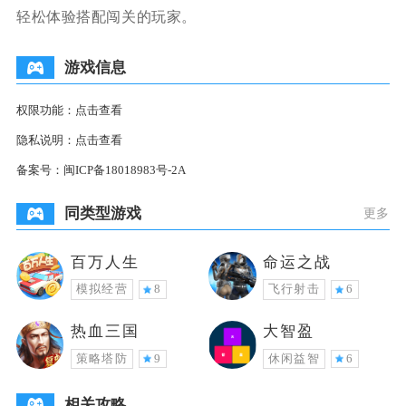
轻松体验搭配闯关的玩家。
游戏信息
权限功能：
点击查看
隐私说明：
点击查看
备案号：
闽ICP备18018983号-2A
同类型游戏
更多
百万人生
命运之战
模拟经营
8
飞行射击
6
热血三国
大智盈
策略塔防
9
休闲益智
6
相关攻略