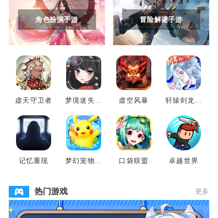
角色扮演手游
冒险解谜手游
虚天守卫者
梦境迷失之
虚空风暴
轩辕剑龙舞
地
云山
记忆重现
梦幻宠物联
口袋联盟
卓越世界
盟
热门游戏
更多