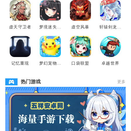
虚天守卫者
梦境迷失之
虚空风暴
轩辕剑龙舞
地
云山
记忆重现
梦幻宠物联
口袋联盟
卓越世界
盟
热门游戏
更多