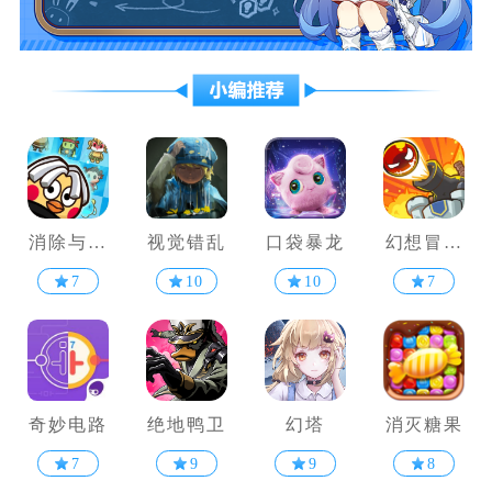
消除与塔
视觉错乱
口袋暴龙
幻想冒险
防
家
7
10
10
7
奇妙电路
绝地鸭卫
幻塔
消灭糖果
7
9
9
8