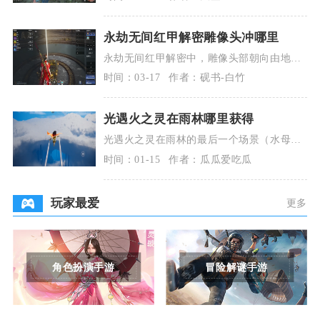
力压制、灵活逃生
永劫无间红甲解密雕像头冲哪里
永劫无间红甲解密中，雕像头部朝向由地下
密室墙壁的随机箭头决定，按上北下南左西
时间：03-17
作者：砚书-白竹
右东对应调整，
光遇火之灵在雨林哪里获得
光遇火之灵在雨林的最后一个场景（水母图/
银光森林）中获取，具体位置是该场景左侧
时间：01-15
作者：瓜瓜爱吃瓜
的凉亭顶部、
玩家最爱
更多
角色扮演手游
冒险解谜手游