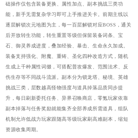
础操作仅包含装备更换、属性加点、副本挑战三类功
能，新手无需复杂学习即可上手推进关卡。前期主线以
逐层解锁次元地图为主，每一百层解锁对应BOSS，通关
后开放转生功能，转生重置等级但保留装备词条、宝
石、御灵养成进度，叠加经验、暴击、生命永久加成。
装备支持强化、附魔、重铸、圣化四种改造方式，随机
生成上千种属性词缀，可搭配普攻爆发、范围法术、反
伤生存等不同战斗流派。副本分为锁龙塔、秘境、英雄
挑战三类，层数越高怪物强度与道具掉落品质同步提
升，每日刷新委托任务、异界召唤商店，零氪玩家依靠
副本掉落与任务奖励就能集齐全部养成所需道具，组队
机制允许低战力玩家跟随高等级玩家刷高难副本，缩短
资源收集周期。