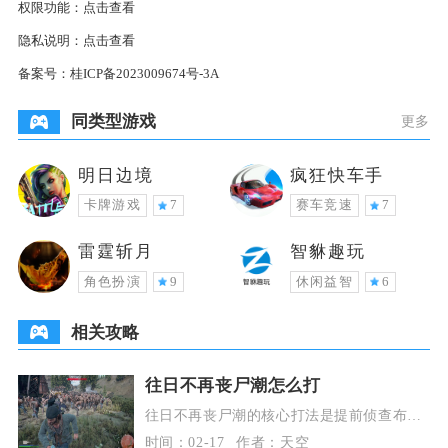
权限功能：
点击查看
隐私说明：
点击查看
备案号：
桂ICP备2023009674号-3A
同类型游戏
更多
明日边境
疯狂快车手
卡牌游戏
7
赛车竞速
7
雷霆斩月
智貅趣玩
角色扮演
9
休闲益智
6
相关攻略
往日不再丧尸潮怎么打
往日不再丧尸潮的核心打法是提前侦查布
控、依托地形拉扯、范围伤害清场、持续火
时间：02-17
作者：天空