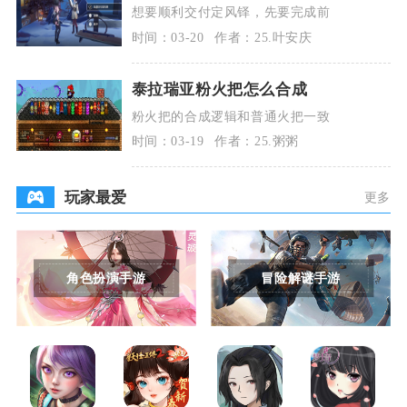
想要顺利交付定风铎，先要完成前
时间：03-20
作者：25.叶安庆
泰拉瑞亚粉火把怎么合成
粉火把的合成逻辑和普通火把一致
时间：03-19
作者：25.粥粥
玩家最爱
更多
角色扮演手游
冒险解谜手游