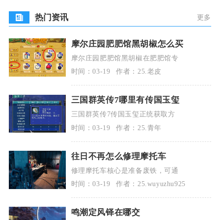
热门资讯
更多
摩尔庄园肥肥馆黑胡椒怎么买
摩尔庄园肥肥馆黑胡椒在肥肥馆专
时间：03-19
作者：25.老皮
三国群英传7哪里有传国玉玺
三国群英传7传国玉玺正统获取方
时间：03-19
作者：25.青年
往日不再怎么修理摩托车
修理摩托车核心是准备废铁，可通
时间：03-19
作者：25.wuyuzhu925
鸣潮定风铎在哪交