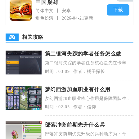
三国枭雄
下载
简体中文
安卓
角色扮演
2026-04-21更新
相关攻略
第二银河失踪的学者任务怎么做
第二银河失踪的学者任务核心是先在卡辛星
系找哈里森博士拿加密数据，解密得亚萨星
时间：03-09
作者：橘子探长
系线索，再依次
梦幻西游加血职业有什么用
梦幻西游加血职业核心作用是保障团队生
存、稳定血线并提供复活与增益，是所有难
时间：02-05
作者：信仰
度任务与PK阵容
部落冲突前期先升什么兵
部落冲突前期优先升级的兵种顺序为：哥布