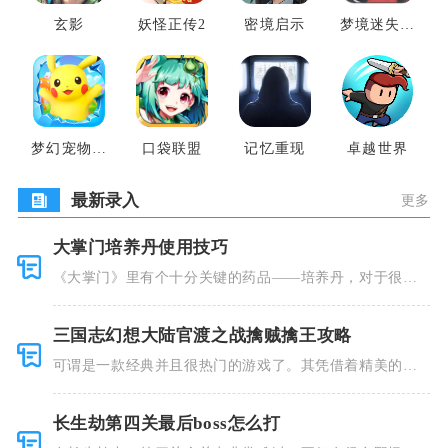
玄影
妖怪正传2
密境启示
梦境迷失之
地
梦幻宠物联
口袋联盟
记忆重现
卓越世界
盟
最新录入
更多
大掌门培养丹使用技巧
《大掌门》里有个十分关键的药品——培养丹，对于很多
人来说这个
三国志幻想大陆官渡之战擒贼擒王攻略
可谓是一款经典并且很热门的游戏了。其凭借着精美的画
风和多种多
长生劫第四关最后boss怎么打