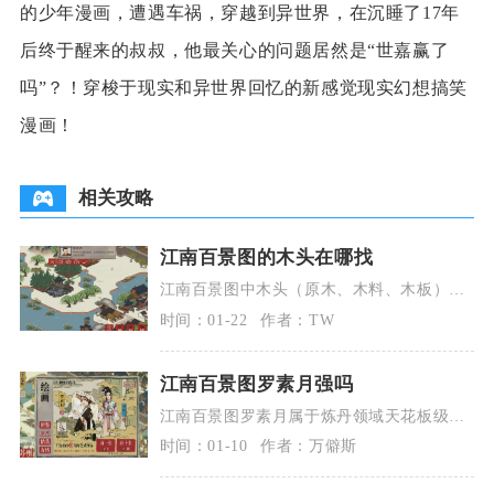
的少年漫画，遭遇车祸，穿越到异世界，在沉睡了17年
后终于醒来的叔叔，他最关心的问题居然是“世嘉赢了
吗”？！穿梭于现实和异世界回忆的新感觉现实幻想搞笑
漫画！
相关攻略
江南百景图的木头在哪找
江南百景图中木头（原木、木料、木板）主
要靠林场生产原木、探险砍树得木料、锯木
时间：01-22
作者：TW
厂加工木板三大
江南百景图罗素月强吗
江南百景图罗素月属于炼丹领域天花板级别
的特化天级居民，专项强度极高，泛用能力
时间：01-10
作者：万僻斯
一般，丹药刚需