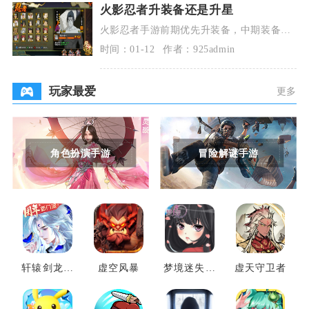
火影忍者升装备还是升星
火影忍者手游前期优先升装备，中期装备成
型后转升星，后期二者同步推进，这套资源
时间：01-12
作者：925admin
分配策略能让战
玩家最爱
更多
角色扮演手游
冒险解谜手游
轩辕剑龙舞
虚空风暴
梦境迷失之
虚天守卫者
云山
地