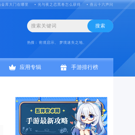
动金库大门在哪里
光与夜之恋黑卷怎么获得
燕云十六声问诊怎么弄
搜索
热搜：
密境启示、
梦境迷失之地、
应用专辑
手游排行榜