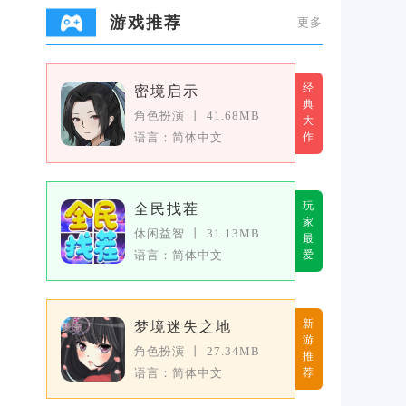
游戏推荐
更多
经
密境启示
典
角色扮演
丨
41.68MB
大
语言：简体中文
作
玩
全民找茬
家
休闲益智
丨
31.13MB
最
语言：简体中文
爱
新
梦境迷失之地
游
角色扮演
丨
27.34MB
推
语言：简体中文
荐