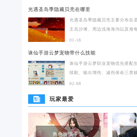
光遇圣岛季隐藏贝壳在哪里
光遇圣岛季隐藏贝壳主要分布在
主岛沙滩、周边浅海海沟以及海
游路径附近，分为
01-18
诛仙手游云梦宠物带什么技能
诛仙手游云梦职业宠物优先搭配
续航、输出增伤、减伤保命三类
技能，不同宠物类
02-08
玩家最爱
角色扮演手游