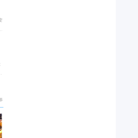
变
腰
级
多