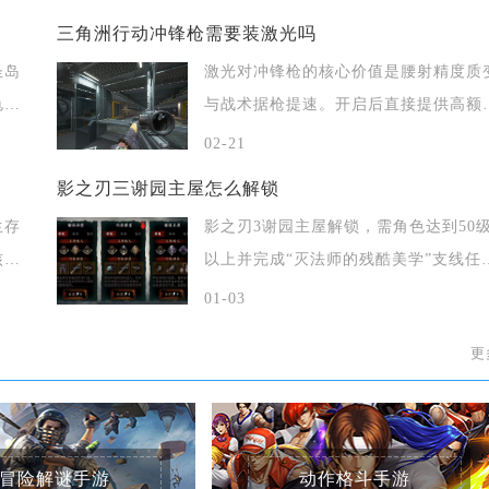
三角洲行动冲锋枪需要装激光吗
圣岛
激光对冲锋枪的核心价值是腰射精度质
龟巡
与战术据枪提速。开启后直接提供高额
射加成，
02-21
影之刃三谢园主屋怎么解锁
生存
影之刃3谢园主屋解锁，需角色达到50
核心
以上并完成“灭法师的残酷美学”支线任
务，获
01-03
更
冒险解谜手游
动作格斗手游