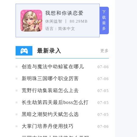
下
我想和你谈恋爱
载
休闲益智
丨
80.29MB
最
语言：简体中文
多
最新录入
更多
创造与魔法中幼鲸鲨在哪儿
07-06
新明珠三国哪个职业厉害
07-06
荒野行动集装箱怎么上去
07-05
长生劫第四关最后boss怎么打
07-05
黑暗之潮契约天赋怎么选
07-05
大掌门培养丹使用技巧
07-06