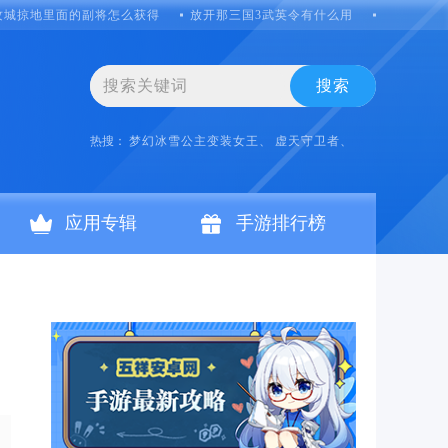
攻城掠地里面的副将怎么获得
放开那三国3武英令有什么用
摩尔庄园城
搜索
热搜：
梦幻冰雪公主变装女王、
虚天守卫者、
应用专辑
手游排行榜