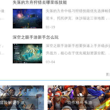
失落的方舟狩猎去哪里练技能
心途
失落的方舟中练习狩猎技能优先选择帕
换、
尼卡、托托伊克、休沙瑞这三张地图，
处场景猎
01-19
深空之眼手游新手怎么玩
业，
深空之眼手游新手想要快速上手并稳步
商
升战力，核心在于优先规划资源分配、
理培养初
03-04
更
冒险解谜手游
动作格斗手游