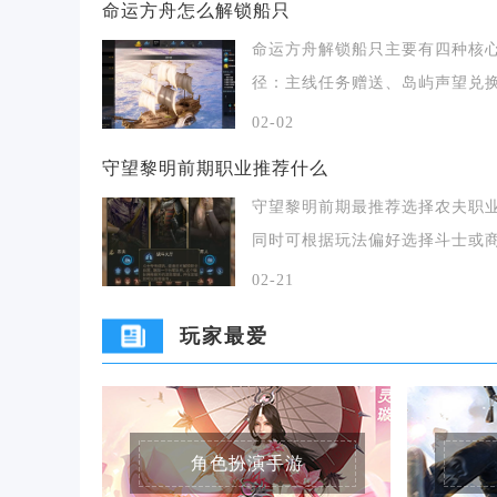
命运方舟怎么解锁船只
命运方舟解锁船只主要有四种核
径：主线任务赠送、岛屿声望兑
收集图纸建造、特
02-02
守望黎明前期职业推荐什么
守望黎明前期最推荐选择农夫职
同时可根据玩法偏好选择斗士或
人，三者适配不同发
02-21
玩家最爱
角色扮演手游