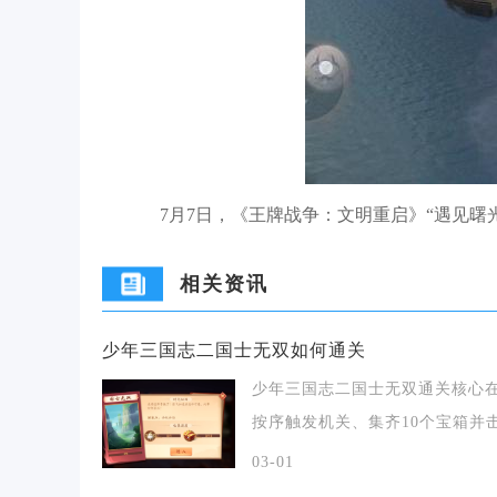
7月7日，《王牌战争：文明重启》“遇见曙
相关资讯
少年三国志二国士无双如何通关
少年三国志二国士无双通关核心
按序触发机关、集齐10个宝箱并
最终BOSS邓
03-01