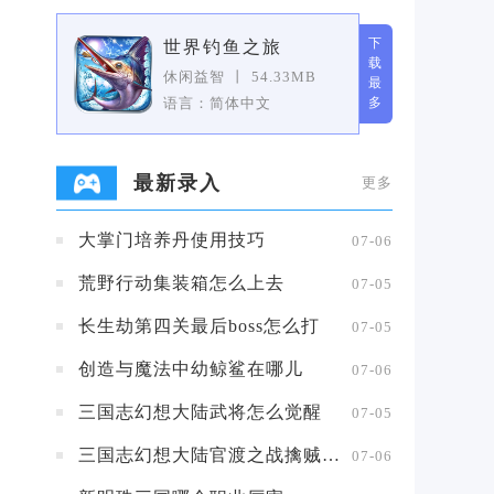
下
世界钓鱼之旅
载
休闲益智
丨
54.33MB
最
语言：简体中文
多
最新录入
更多
大掌门培养丹使用技巧
07-06
荒野行动集装箱怎么上去
07-05
长生劫第四关最后boss怎么打
07-05
创造与魔法中幼鲸鲨在哪儿
07-06
三国志幻想大陆武将怎么觉醒
07-05
三国志幻想大陆官渡之战擒贼擒王攻略
07-06