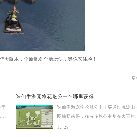
光”大版本，全新地图全新玩法，等你来体验！
更
诛仙手游宠物花魅公主在哪里获得
在于
诛仙手游宠物花魅公主主要通过流波山
击败
图捕捉获得，稀有花魅公主则在大王村
图刷新，
12-29