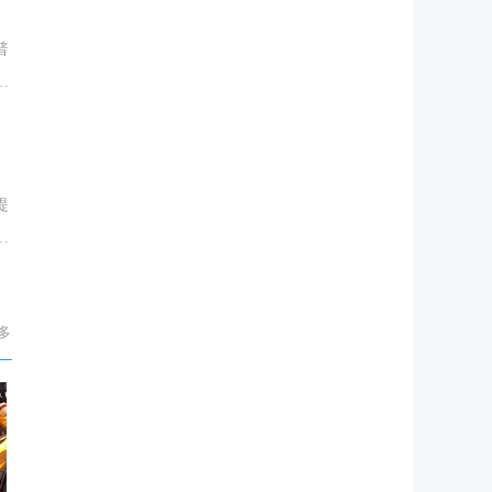
普
三
提
合
多