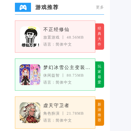
游戏推荐
更多
经
不正经修仙
典
放置游戏
丨
48.56MB
大
语言：简体中文
作
玩
梦幻冰雪公主变装女王
家
休闲益智
丨
80.75MB
最
语言：简体中文
爱
新
虚天守卫者
游
角色扮演
丨
21.78MB
推
语言：简体中文
荐